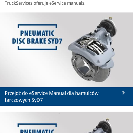
TruckServices oferuje eService manuals.
Przejdź do eService Manual dla hamulców
tarczowych SyD7