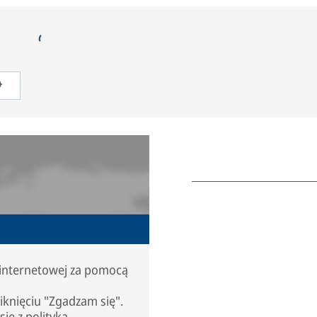
 internetowej za pomocą
iknięciu "Zgadzam się".
się z
polityką