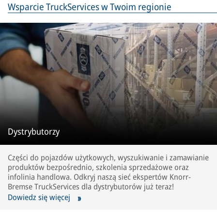
Wsparcie TruckServices w Twoim regionie
Dystrybutorzy
Części do pojazdów użytkowych, wyszukiwanie i zamawianie
produktów bezpośrednio, szkolenia sprzedażowe oraz
infolinia handlowa. Odkryj naszą sieć ekspertów Knorr-
Bremse TruckServices dla dystrybutorów już teraz!
Dowiedz się więcej