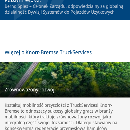
Bernd Spies – Członek Zarządu, odpowiedzialny za globalną
działalność Dywizji Systemów do Pojazdów Użytkowych
Więcej o Knorr-Bremse TruckServices
Zrównoważony rozwój
Kształtuj mobilność przyszłości z TruckServices! Knorr-
Bremse to odnoszący sukcesy globalny gracz w branży
mobilności, który traktuje zrównoważony rozwój jako
integralną część swojej tożsamości. Dlatego stawiamy na
konsekwentną regenerację przemysłową hamulców,