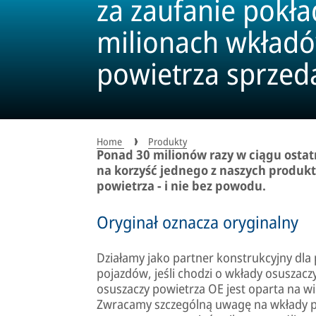
za zaufanie pokł
milionach wkładó
powietrza sprzed
światowego lider
oryginalnych częś
Home
Produkty
Ponad 30 milionów razy w ciągu ostat
na korzyść jednego z naszych produ
powietrza - i nie bez powodu.
Oryginał oznacza oryginalny
Działamy jako partner konstrukcyjny dl
pojazdów, jeśli chodzi o wkłady osusza
osuszaczy powietrza OE jest oparta na wi
Zwracamy szczególną uwagę na wkłady p