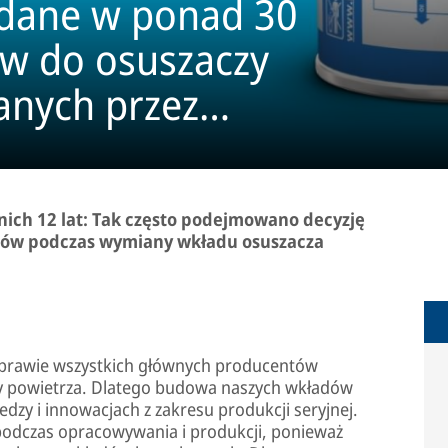
adane w ponad 30
w do osuszaczy
anych przez
a na rynku
ci*
nich 12 lat: Tak często podejmowano decyzję
któw podczas wymiany wkładu osuszacza
a prawie wszystkich głównych producentów
czy powietrza. Dlatego budowa naszych wkładów
edzy i innowacjach z zakresu produkcji seryjnej.
odczas opracowywania i produkcji, ponieważ