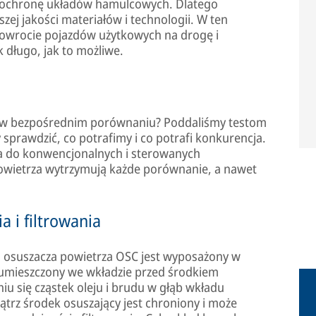
 ochronę układów hamulcowych. Dlatego
ej jakości materiałów i technologii. W ten
wrocie pojazdów użytkowych na drogę i
 długo, jak to możliwe.
a w bezpośrednim porównaniu? Poddaliśmy testom
sprawdzić, co potrafimy i co potrafi konkurencja.
a do konwencjonalnych i sterowanych
owietrza wytrzymują każde porównanie, a nawet
 i filtrowania
d osuszacza powietrza OSC jest wyposażony w
est umieszczony we wkładzie przed środkiem
u się cząstek oleju i brudu w głąb wkładu
trz środek osuszający jest chroniony i może