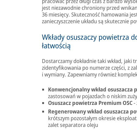
pracować przez długi czas z bardzo wyso
jest niezawodnie chroniony przed wnikani
36 miesięcy. Skuteczność hamowania jest
zanieczyszczenie układu są skutecznie 
Wkłady osuszaczy powietrza d
łatwością
Dostarczamy dokładnie taki wkład, jaki t
zidentyfikowania po numerze części, z za
i wymiany. Zapewniamy również komplek
Konwencjonalny wkład osuszacza 
zastosowań w pojazdach o niskim zuży
Osuszacz powietrza Premium OSC
-
Regenerowany wkład osuszacza po
krótszym pozostałym okresie eksploat
zalet separatora oleju