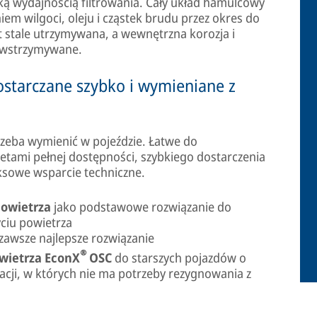
ką wydajnością filtrowania. Cały układ hamulcowy
em wilgoci, oleju i cząstek brudu przez okres do
 stale utrzymywana, a wewnętrzna korozja i
powstrzymywane.
ostarczane szybko i wymieniane z
rzeba wymienić w pojeździe. Łatwe do
letami pełnej dostępności, szybkiego dostarczenia
sowe wsparcie techniczne.
powietrza
jako podstawowe rozwiązanie do
ciu powietrza
 zawsze najlepsze rozwiązanie
®
wietrza EconX
OSC
do starszych pojazdów o
acji, w których nie ma potrzeby rezygnowania z