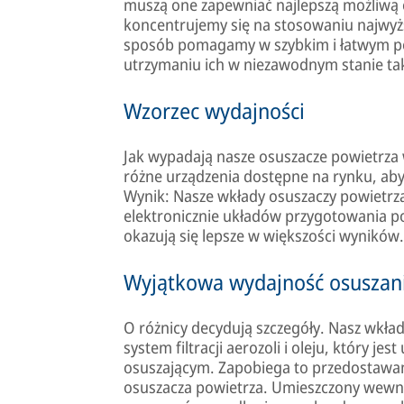
muszą one zapewniać najlepszą możliwą
koncentrujemy się na stosowaniu najwyższ
sposób pomagamy w szybkim i łatwym po
utrzymaniu ich w niezawodnym stanie tak
Wzorzec wydajności
Jak wypadają nasze osuszacze powietrz
różne urządzenia dostępne na rynku, aby 
Wynik: Nasze wkłady osuszaczy powietrz
elektronicznie układów przygotowania p
okazują się lepsze w większości wyników.
Wyjątkowa wydajność osuszania
O różnicy decydują szczegóły. Nasz wkła
system filtracji aerozoli i oleju, który j
osuszającym. Zapobiega to przedostawani
osuszacza powietrza. Umieszczony wewną