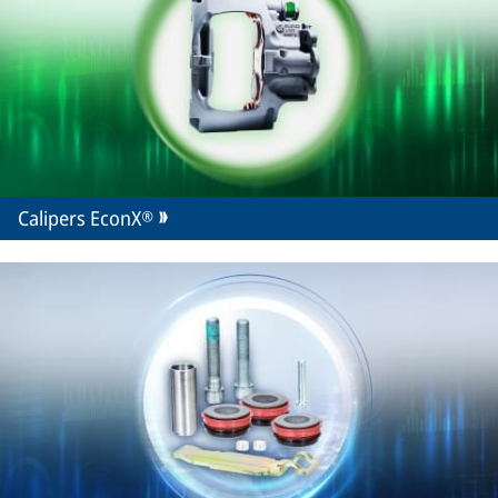
Calipers EconX®