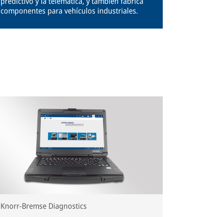
predictivo y la telemática, y también fabrica
componentes para vehículos industriales.
Knorr-Bremse Diagnostics