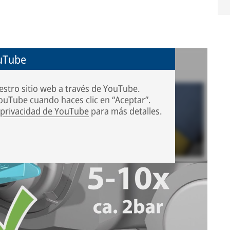
ouTube
estro sitio web a través de YouTube.
ouTube cuando haces clic en “Aceptar”.
e privacidad de YouTube
para más detalles.
ta indicadora, y qué movimiento indica un
tador o calibrador. La descripción se refiere
e. Puede ser diferente para los frenos de disco de
s del respectivo fabricante del vehículo y del eje.