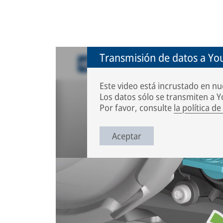
Transmisión de datos a Y
Este video está incrustado en nu
Los datos sólo se transmiten a Y
Por favor, consulte
la política d
Aceptar
Esta animación ilustra el uso de la herramien
funcionamiento correcto o incorrecto del ajus
únicamente a los frenos de disco Knorr-Brems
otras marcas. Tenga en cuenta las instruccione