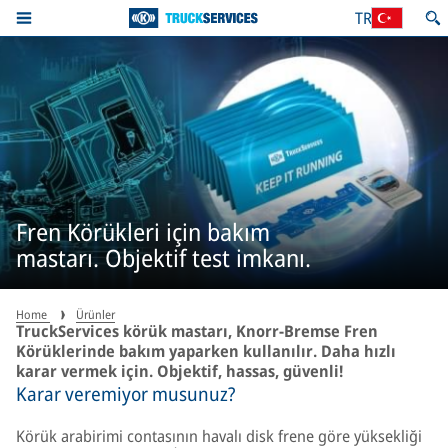
TR
Fren Körükleri için bakım
mastarı. Objektif test imkanı.
Home
Ürünler
TruckServices körük mastarı, Knorr-Bremse Fren
Körüklerinde bakım yaparken kullanılır. Daha hızlı
karar vermek için. Objektif, hassas, güvenli!
Karar veremiyor musunuz?
Körük arabirimi contasının havalı disk frene göre yüksekliği