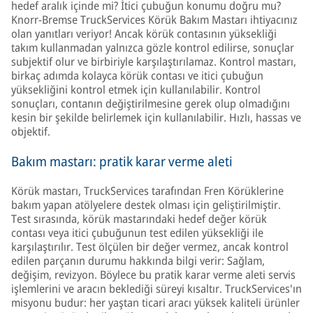
hedef aralık içinde mi? İtici çubuğun konumu doğru mu?
Knorr-Bremse TruckServices Körük Bakım Mastarı ihtiyacınız
olan yanıtları veriyor! Ancak körük contasının yüksekliği
takım kullanmadan yalnızca gözle kontrol edilirse, sonuçlar
subjektif olur ve birbiriyle karşılaştırılamaz. Kontrol mastarı,
birkaç adımda kolayca körük contası ve itici çubuğun
yüksekliğini kontrol etmek için kullanılabilir. Kontrol
sonuçları, contanın değiştirilmesine gerek olup olmadığını
kesin bir şekilde belirlemek için kullanılabilir. Hızlı, hassas ve
objektif.
Bakım mastarı: pratik karar verme aleti
Körük mastarı, TruckServices tarafından Fren Körüklerine
bakım yapan atölyelere destek olması için geliştirilmiştir.
Test sırasında, körük mastarındaki hedef değer körük
contası veya itici çubuğunun test edilen yüksekliği ile
karşılaştırılır. Test ölçülen bir değer vermez, ancak kontrol
edilen parçanın durumu hakkında bilgi verir: Sağlam,
değişim, revizyon. Böylece bu pratik karar verme aleti servis
işlemlerini ve aracın beklediği süreyi kısaltır. TruckServices'ın
misyonu budur: her yaştan ticari aracı yüksek kaliteli ürünler