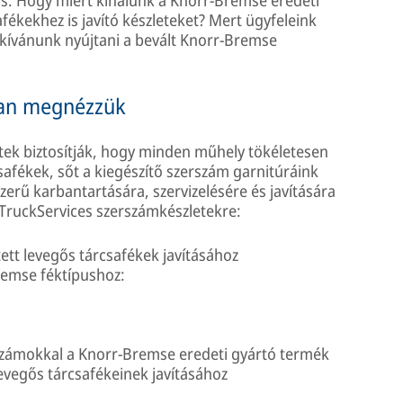
fékekhez is javító készleteket? Mert ügyfeleink
 kívánunk nyújtani a bevált Knorr-Bremse
ban megnézzük
etek biztosítják, hogy minden műhely tökéletesen
csafékek, sőt a kiegészítő szerszám garnitúráink
zerű karbantartására, szervizelésére és javítására
 TruckServices szerszámkészletekre:
tt levegős tárcsafékek javításához
remse féktípushoz:
erszámokkal a Knorr-Bremse eredeti gyártó termék
levegős tárcsafékeinek javításához