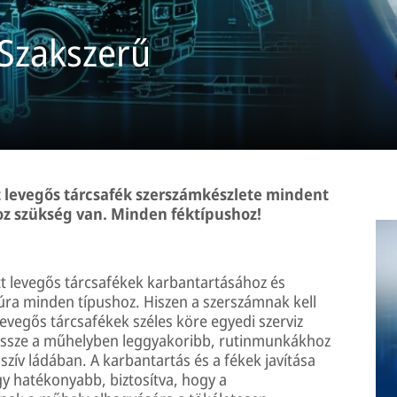
 Szakszerű
t levegős tárcsafék szerszámkészlete mindent
hoz szükség van. Minden féktípushoz!
ett levegős tárcsafékek karbantartásához és
úra minden típushoz. Hiszen a szerszámnak kell
 levegős tárcsafékek széles köre egyedi szerviz
 össze a műhelyben leggyakoribb, rutinmunkákhoz
ív ládában. A karbantartás és a fékek javítása
y hatékonyabb, biztosítva, hogy a