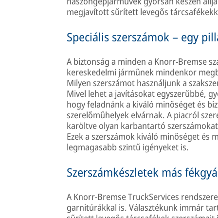
haszongépjárművek gyorsan készen állja
megjavított sűrített levegős tárcsafékekk
Speciális szerszámok – egy pil
A biztonság a minden a Knorr-Bremse sz
kereskedelmi járműnek mindenkor megbíz
Milyen szerszámot használjunk a szakszer
Mivel lehet a javításokat egyszerűbbé, 
hogy feladnánk a kiváló minőséget és bi
szerelőműhelyek elvárnak. A piacról szer
karöltve olyan karbantartó szerszámokat f
Ezek a szerszámok kiváló minőséget és mas
legmagasabb szintű igényeket is.
Szerszámkészletek más fékgyár
A Knorr-Bremse TruckServices rendszere
garnitúrákkal is. Választékunk immár tart
sűrített levegős tárcsafékek szerszámait