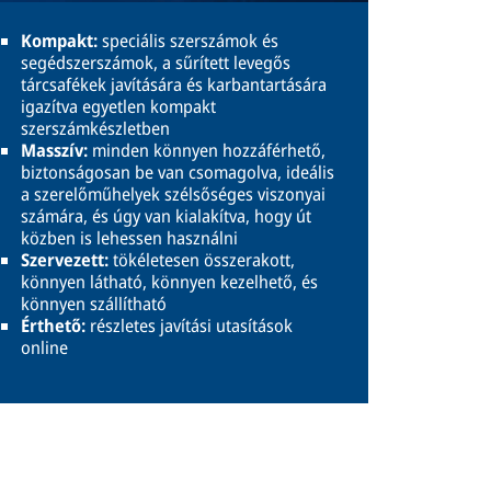
Kompakt:
speciális szerszámok és
segédszerszámok, a sűrített levegős
tárcsafékek javítására és karbantartására
igazítva egyetlen kompakt
szerszámkészletben
Masszív:
minden könnyen hozzáférhető,
biztonságosan be van csomagolva, ideális
a szerelőműhelyek szélsőséges viszonyai
számára, és úgy van kialakítva, hogy út
közben is lehessen használni
Szervezett:
tökéletesen összerakott,
könnyen látható, könnyen kezelhető, és
könnyen szállítható
Érthető:
részletes javítási utasítások
online