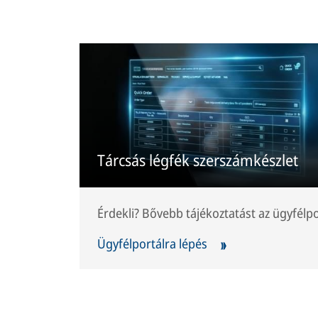
Tárcsás légfék szerszámkészlet
Érdekli? Bővebb tájékoztatást az ügyfélpo
Ügyfélportálra lépés