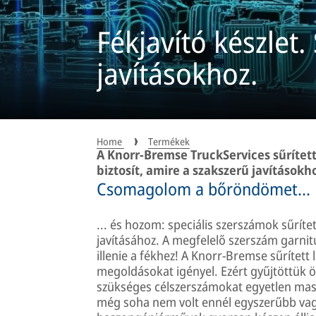
Fékjavító készlet.
javításokhoz.
Home
Termékek
A Knorr-Bremse TruckServices sűrítet
biztosít, amire a szakszerű javítások
Csomagolom a bőröndömet...
... és hozom: speciális szerszámok sűrít
javításához. A megfelelő szerszám garnit
illenie a fékhez! A Knorr-Bremse sűrített
megoldásokat igényel. Ezért gyűjtöttük
szükséges célszerszámokat egyetlen massz
még soha nem volt ennél egyszerűbb vag