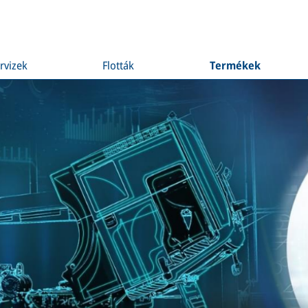
rvizek
Flották
Termékek