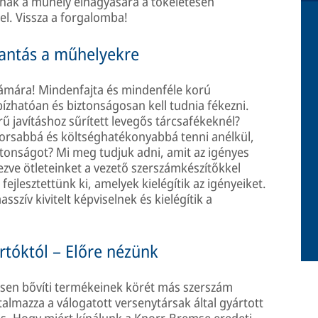
nak a műhely elhagyására a tökéletesen
el. Vissza a forgalomba!
lantás a műhelyekre
ámára! Mindenfajta és mindenféle korú
hatóan és biztonságosan kell tudnia fékezni.
ű javításhoz sűrített levegős tárcsafékeknél?
gyorsabbá és költséghatékonyabbá tenni anélkül,
ztonságot? Mi meg tudjuk adni, amit az igényes
ezve ötleteinket a vezető szerszámkészítőkkel
ejlesztettünk ki, amelyek kielégítik az igényeiket.
szív kivitelt képviselnek és kielégítik a
tóktól – Előre nézünk
sen bővíti termékeinek körét más szerszám
almazza a válogatott versenytársak által gyártott
 is. Hogy miért kínálunk a Knorr-Bremse eredeti