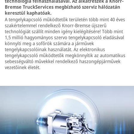
technológia felhasználásával. Az alkatrészek a Knorr-
Bremse TruckServices megbízható szerviz hálózatán
keresztül kaphatóak.
A tengelykapcsoló működtetők területén több mint 40 éves
szakértelemmel rendelkező Knorr-Bremse újszerű
technológiát szállít minden igény kielégítésére! Több mint
1,5 millió hagyományos szervo tengelykapcsoló eladásával
könnyíti meg a sofőrök számára a járművek
tengelykapcsolóinak használatát. Az elektronikus
tengelykapcsoló működtetők megkönnyítik az automatikus
sebességváltó művekkel rendelkező haszongépjárművek
vezetőinek életét.