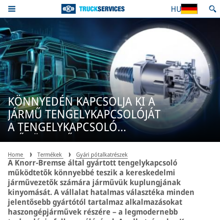
HU
KÖNNYEDÉN KAPCSOLJA KI A
JÁRMŰ TENGELYKAPCSOLÓJÁT
A TENGELYKAPCSOLÓ
MŰKÖDTETŐ RENDSZER
SEGÍTSÉGÉVEL.
Home
Termékek
Gyári pótalkatrészek
A Knorr-Bremse által gyártott tengelykapcsoló
működtetők könnyebbé teszik a kereskedelmi
járművezetők számára járművük kuplungjának
kinyomását. A vállalat hatalmas választéka minden
jelentősebb gyártótól tartalmaz alkalmazásokat
haszongépjárművek részére – a legmodernebb