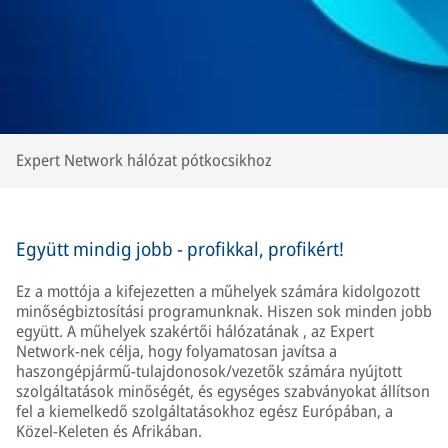
Expert Network hálózat pótkocsikhoz
Együtt mindig jobb - profikkal, profikért!
Ez a mottója a kifejezetten a műhelyek számára kidolgozott
minőségbiztosítási programunknak. Hiszen sok minden jobb
együtt. A műhelyek szakértői hálózatának , az Expert
Network-nek célja, hogy folyamatosan javítsa a
haszongépjármű-tulajdonosok/vezetők számára nyújtott
szolgáltatások minőségét, és egységes szabványokat állítson
fel a kiemelkedő szolgáltatásokhoz egész Európában, a
Közel-Keleten és Afrikában.