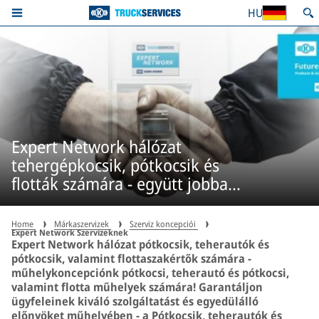
HU
Expert Network hálózat
tehergépkocsik, pótkocsik és
flották számára - együtt jobbak
vagyunk
Home
Márkaszervizek
Szerviz koncepciói
Expert Network Szervizeknek
Expert Network hálózat pótkocsik, teherautók és
pótkocsik, valamint flottaszakértők számára -
műhelykoncepciónk pótkocsi, teherautó és pótkocsi,
valamint flotta műhelyek számára! Garantáljon
ügyfeleinek kiváló szolgáltatást és egyedülálló
előnyöket műhelyében - a Pótkocsik, teherautók és