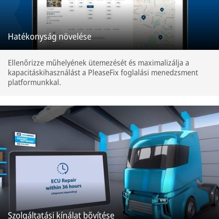
Hatékonyság növelése
Ellenőrizze műhelyének ütemezését és maximalizálja a
kapacitáskihasználást a PleaseFix foglalási menedzsment
platformunkkal.
Szolgáltatási kínálat bővítése