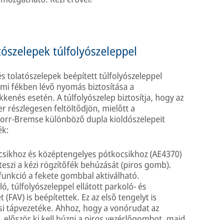
ószelepek túlfolyószeleppel
 tolatószelepek beépített túlfolyószeleppel
emi fékben lévő nyomás biztosítása a
nés esetén. A túlfolyószelep biztosítja, hogy az
r részlegesen feltöltődjön, mielőtt a
orr-Bremse különböző dupla kioldószelepeit
ék:
kocsikhoz és középtengelyes pótkocsikhoz (AE4370)
teszi a kézi rögzítőfék behúzását (piros gomb).
funkció a fekete gombbal aktiválható.
, túlfolyószeleppel ellátott parkoló- és
(FAV) is beépítettek. Ez az első tengelyt is
csi tápvezetéke. Ahhoz, hogy a vonórudat az
először ki kell húzni a piros vezérlőgombot, majd