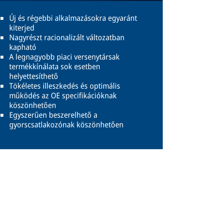
Új és régebbi alkalmazásokra egyaránt
kiterjed
Nagyrészt racionalizált változatban
kapható
A legnagyobb piaci versenytársak
termékkínálata sok esetben
helyettesíthető
Tökéletes illeszkedés és optimális
működés az OE specifikációknak
köszönhetően
Egyszerűen beszerelhető a
gyorscsatlakozónak köszönhetően