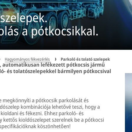
ószelepek.
lás a pótkocsikkal.
Hagyományos fékvezérlés
Parkoló és tolató szelepek
t, automatikusan lefékezett pótkocsis jármű
- és tolatószelepekkel bármilyen pótkocsival
e megkönnyíti a pótkocsik parkolását és
dószelep kombinációja lehetővé teszi, hogy a
kioldani és fékezni. Ehhez parkoló- és
 kettős kioldószelepet szerelnek be a pótkocsi
 specifikációknak köszönhetően!