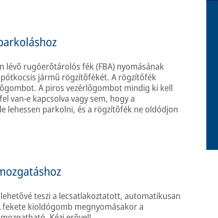
parkoláshoz
n lévő rugóerőtárolós fék (FBA) nyomásának
a pótkocsis jármű rögzítőfékét. A rögzítőfék
lőgombot. A piros vezérlőgombot mindig ki kell
 fel van-e kapcsolva vagy sem, hogy a
e lehessen parkolni, és a rögzítőfék ne oldódjon
 mozgatáshoz
 lehetővé teszi a lecsatlakoztatott, automatikusan
. A fekete kioldógomb megnyomásakor a
 mozgatható. Kézi erővel!