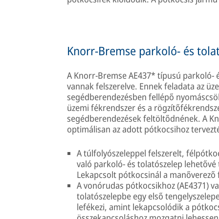
Knorr-Bremse parkoló- és tolat
A Knorr-Bremse AE437* típusú parkoló- és
vannak felszerelve. Ennek feladata az üz
segédberendezésben fellépő nyomáscsökke
üzemi fékrendszer és a rögzítőfékrendsze
segédberendezések feltöltődnének. A Kn
optimálisan az adott pótkocsihoz tervezt
A túlfolyószeleppel felszerelt, félpót
való parkoló- és tolatószelep lehetővé 
Lekapcsolt pótkocsinál a manőverező 
A vonórudas pótkocsikhoz (AE4371) való
tolatószelepbe egy első tengelyszelepet 
lefékezi, amint lekapcsolódik a pótko
összekapcsoláshoz mozgatni lehessen, 