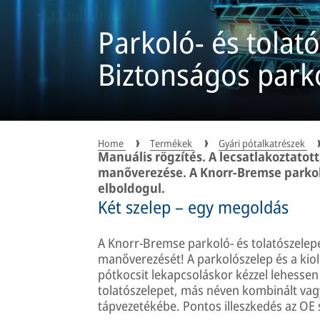
Parkoló- és tolat
Biztonságos parko
Home
Termékek
Gyári pótalkatrészek
Manuális rögzítés. A lecsatlakoztatot
manőverezése. A Knorr-Bremse parkoló
elboldogul.
Két szelep – egy megoldás
A Knorr-Bremse parkoló- és tolatószelep
manőverezését! A parkolószelep és a kiol
pótkocsit lekapcsoláskor kézzel lehessen 
tolatószelepet, más néven kombinált vagy
tápvezetékébe. Pontos illeszkedés az OE