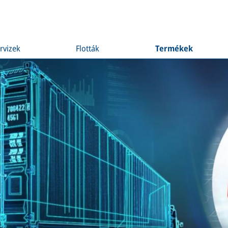
rvizek
Flották
Termékek