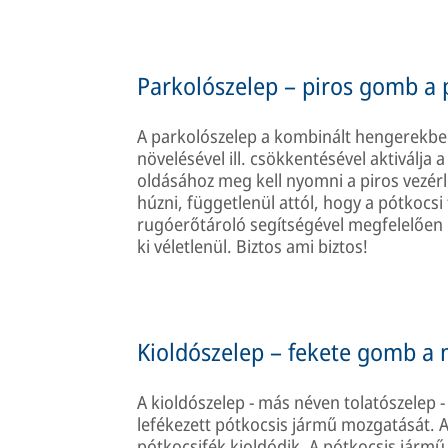
Parkolószelep – piros gomb a 
A parkolószelep a kombinált hengerekbe
növelésével ill. csökkentésével aktiválja 
oldásához meg kell nyomni a piros vezér
húzni, függetlenül attól, hogy a pótkocsi
rugóerőtároló segítségével megfelelően l
ki véletlenül. Biztos ami biztos!
Kioldószelep – fekete gomb a
A kioldószelep - más néven tolatószelep -
lefékezett pótkocsis jármű mozgatását
pótkocsifék kioldódik. A pótkocsis jármű