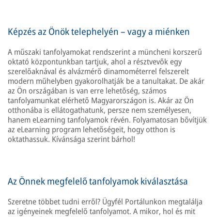
Képzés az Önök telephelyén – vagy a miénken
A műszaki tanfolyamokat rendszerint a müncheni korszerű
oktató központunkban tartjuk, ahol a résztvevők egy
szerelőaknával és alvázmérő dinamométerrel felszerelt
modern műhelyben gyakorolhatják be a tanultakat. De akár
az Ön országában is van erre lehetőség, számos
tanfolyamunkat elérhető Magyarországon is. Akár az Ön
otthonába is ellátogathatunk, persze nem személyesen,
hanem eLearning tanfolyamok révén. Folyamatosan bővítjük
az eLearning program lehetőségeit, hogy otthon is
oktathassuk. Kívánsága szerint bárhol!
Az Önnek megfelelő tanfolyamok kiválasztása
Szeretne többet tudni erről? Ügyfél Portálunkon megtalálja
az igényeinek megfelelő tanfolyamot. A mikor, hol és mit