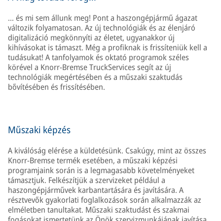
... és mi sem állunk meg! Pont a haszongépjármű ágazat
változik folyamatosan. Az új technológiák és az élenjáró
digitalizáció megkönnyíti az életet, ugyanakkor új
kihívásokat is támaszt. Még a profiknak is frissíteniük kell a
tudásukat! A tanfolyamok és oktató programok széles
körével a Knorr-Bremse TruckServices segít az új
technológiák megértésében és a műszaki szaktudás
bővítésében és frissítésében.
Műszaki képzés
A kiválóság elérése a küldetésünk. Csakúgy, mint az összes
Knorr-Bremse termék esetében, a műszaki képzési
programjaink során is a legmagasabb követelményeket
támasztjuk. Felkészítjük a szervizeket például a
haszongépjárművek karbantartására és javítására. A
résztvevők gyakorlati foglalkozások során alkalmazzák az
elméletben tanultakat. Műszaki szaktudást és szakmai
fogásokat ismertetünk az Önök szervizmunkájának javítása