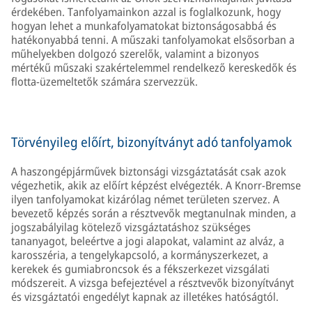
érdekében. Tanfolyamainkon azzal is foglalkozunk, hogy
hogyan lehet a munkafolyamatokat biztonságosabbá és
hatékonyabbá tenni. A műszaki tanfolyamokat elsősorban a
műhelyekben dolgozó szerelők, valamint a bizonyos
mértékű műszaki szakértelemmel rendelkező kereskedők és
flotta-üzemeltetők számára szervezzük.
Törvényileg előírt, bizonyítványt adó tanfolyamok
A haszongépjárművek biztonsági vizsgáztatását csak azok
végezhetik, akik az előírt képzést elvégezték. A Knorr-Bremse
ilyen tanfolyamokat kizárólag német területen szervez. A
bevezető képzés során a résztvevők megtanulnak minden, a
jogszabályilag kötelező vizsgáztatáshoz szükséges
tananyagot, beleértve a jogi alapokat, valamint az alváz, a
karosszéria, a tengelykapcsoló, a kormányszerkezet, a
kerekek és gumiabroncsok és a fékszerkezet vizsgálati
módszereit. A vizsga befejeztével a résztvevők bizonyítványt
és vizsgáztatói engedélyt kapnak az illetékes hatóságtól.