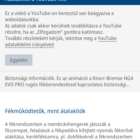
Ez a videó a YouTube-on keresztül van beágyazva a
weboldalunkba.
Az adatok csak akkor kerülnek továbbításra a YouTube
részére, ha az „Elfogadom” gombra kattintasz.
További részletekért kérjük, tekintse meg a
YouTube
adatvédelmi irányelveit
Egyetért
Biztonsági információk. Ez az animáció a Knorr-Bremse NG4
EVO PRO rugós fékberendezéssel kapcsolatos biztonsági
információkat tartalmazza.
Fékműködtetők, mint átalakítók
A fékrendszerben a membránhengerek játsszák a
főszerepet, feladatuk a fékpedálra kifejtett nyomás fékerővé
alakítása, kerékfékkamra, pl. dobfékeknél a fékrendszerben