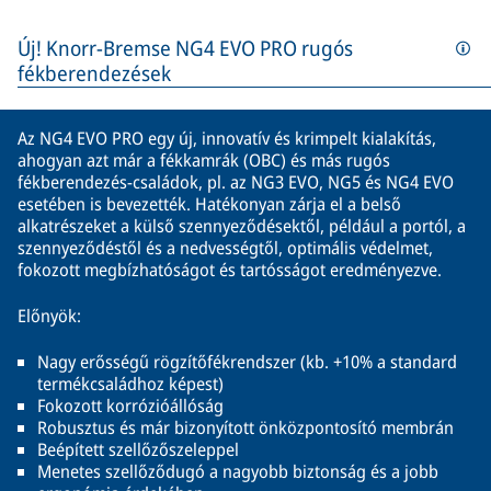
Új! Knorr-Bremse NG4 EVO PRO rugós
fékberendezések
Az NG4 EVO PRO egy új, innovatív és krimpelt kialakítás,
ahogyan azt már a fékkamrák (OBC) és más rugós
fékberendezés-családok, pl. az NG3 EVO, NG5 és NG4 EVO
esetében is bevezették. Hatékonyan zárja el a belső
alkatrészeket a külső szennyeződésektől, például a portól, a
szennyeződéstől és a nedvességtől, optimális védelmet,
fokozott megbízhatóságot és tartósságot eredményezve.
Előnyök:
Nagy erősségű rögzítőfékrendszer (kb. +10% a standard
termékcsaládhoz képest)
Fokozott korrózióállóság
Robusztus és már bizonyított önközpontosító membrán
Beépített szellőzőszeleppel
Menetes szellőződugó a nagyobb biztonság és a jobb