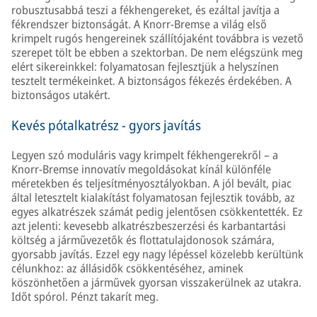
robusztusabbá teszi a fékhengereket, és ezáltal javítja a
fékrendszer biztonságát. A Knorr-Bremse a világ első
krimpelt rugós hengereinek szállítójaként továbbra is vezető
szerepet tölt be ebben a szektorban. De nem elégszünk meg
elért sikereinkkel: folyamatosan fejlesztjük a helyszínen
tesztelt termékeinket. A biztonságos fékezés érdekében. A
biztonságos utakért.
Kevés pótalkatrész - gyors javítás
Legyen szó moduláris vagy krimpelt fékhengerekről – a
Knorr-Bremse innovatív megoldásokat kínál különféle
méretekben és teljesítményosztályokban. A jól bevált, piac
által letesztelt kialakítást folyamatosan fejlesztik tovább, az
egyes alkatrészek számát pedig jelentősen csökkentették. Ez
azt jelenti: kevesebb alkatrészbeszerzési és karbantartási
költség a járművezetők és flottatulajdonosok számára,
gyorsabb javítás. Ezzel egy nagy lépéssel közelebb kerültünk
célunkhoz: az állásidők csökkentéséhez, aminek
köszönhetően a járművek gyorsan visszakerülnek az utakra.
Időt spórol. Pénzt takarít meg.