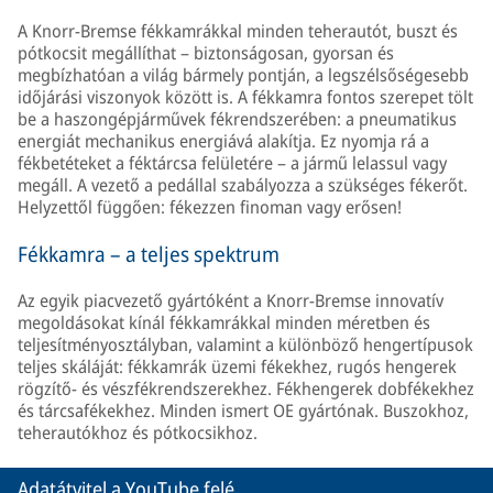
A Knorr-Bremse fékkamrákkal minden teherautót, buszt és
pótkocsit megállíthat – biztonságosan, gyorsan és
megbízhatóan a világ bármely pontján, a legszélsőségesebb
időjárási viszonyok között is. A fékkamra fontos szerepet tölt
be a haszongépjárművek fékrendszerében: a pneumatikus
energiát mechanikus energiává alakítja. Ez nyomja rá a
fékbetéteket a féktárcsa felületére – a jármű lelassul vagy
megáll. A vezető a pedállal szabályozza a szükséges fékerőt.
Helyzettől függően: fékezzen finoman vagy erősen!
Fékkamra – a teljes spektrum
Az egyik piacvezető gyártóként a Knorr-Bremse innovatív
megoldásokat kínál fékkamrákkal minden méretben és
teljesítményosztályban, valamint a különböző hengertípusok
teljes skáláját: fékkamrák üzemi fékekhez, rugós hengerek
rögzítő- és vészfékrendszerekhez. Fékhengerek dobfékekhez
és tárcsafékekhez. Minden ismert OE gyártónak. Buszokhoz,
teherautókhoz és pótkocsikhoz.
Adatátvitel a YouTube felé