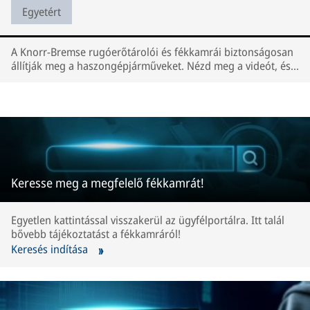
Egyetért
A Knorr-Bremse rugóerőtárolói és fékkamrái biztonságosan
állítják meg a haszongépjárműveket. Nézd meg a videót, és
ismerd meg a gyártási folyamatot!
Keresse meg a megfelelő fékkamrát!
Egyetlen kattintással visszakerül az ügyfélportálra. Itt talál
bővebb tájékoztatást a fékkamráról!
Keresés indítása