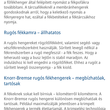
a főfékhenger által felépített nyomást a fékpofákra
továbbítani. A tárcsafékeknél a membránhengerek
gondoskodnak arról, hogy a keletkező nyomás a
féknyeregre hat, ezáltal a fékbetéteket a féktárcsákhoz
nyomja.
Rugós fékkamra – állhatatos
A rugós hengereket rögzítőfékként, valamint segéd- vagy
vészfékrendszerként használják. Sűrített levegő nélkül a
fékrendszerben a rugó megfeszül - a fék feszes. Hogy a
teherautó vagy a busz lejtőn is stabil maradjon. Az
induláshoz ki kell engedni a rögzítőféket. Ehhez a rugót a
sűrített levegő összenyomja - a fék kiold.
Knorr-Bremse rugós fékhengerek – megbízhatóak,
tartósak
A fékeknek sokat kell bírniuk – kilométerről kilométerre. A
Knorr-Bremse rugós hengerei különösen megbízhatóak és
tartósak. Például maximalizálják jelentősen a krimpelt
fékhengerek a termék élettartamát. A krimpelési technológia