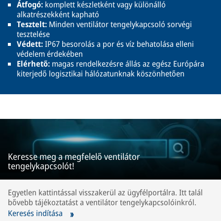
Átfogó:
komplett készletként vagy különálló
alkatrészekként kapható
Tesztelt:
Minden ventilátor tengelykapcsoló sorvégi
tesztelése
Védett:
IP67 besorolás a por és víz behatolása elleni
védelem érdekében
Elérhető:
magas rendelkezésre állás az egész Európára
kiterjedő logisztikai hálózatunknak köszönhetően
Keresse meg a megfelelő ventilátor
tengelykapcsolót!
Egyetlen kattintással visszakerül az ügyfélportálra. Itt talál
bővebb tájékoztatást a ventilátor tengelykapcsolóinkról.
Keresés indítása