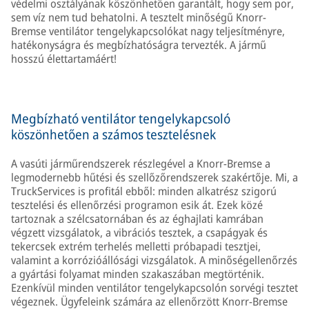
védelmi osztályának köszönhetően garantált, hogy sem por,
sem víz nem tud behatolni. A tesztelt minőségű Knorr-
Bremse ventilátor tengelykapcsolókat nagy teljesítményre,
hatékonyságra és megbízhatóságra tervezték. A jármű
hosszú élettartamáért!
Megbízható ventilátor tengelykapcsoló
köszönhetően a számos tesztelésnek
A vasúti járműrendszerek részlegével a Knorr-Bremse a
legmodernebb hűtési és szellőzőrendszerek szakértője. Mi, a
TruckServices is profitál ebből: minden alkatrész szigorú
tesztelési és ellenőrzési programon esik át. Ezek közé
tartoznak a szélcsatornában és az éghajlati kamrában
végzett vizsgálatok, a vibrációs tesztek, a csapágyak és
tekercsek extrém terhelés melletti próbapadi tesztjei,
valamint a korrózióállósági vizsgálatok. A minőségellenőrzés
a gyártási folyamat minden szakaszában megtörténik.
Ezenkívül minden ventilátor tengelykapcsolón sorvégi tesztet
végeznek. Ügyfeleink számára az ellenőrzött Knorr-Bremse