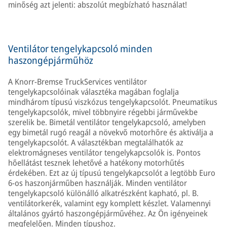
minőség azt jelenti: abszolút megbízható használat!
Ventilátor tengelykapcsoló minden
haszongépjárműhöz
A Knorr-Bremse TruckServices ventilátor
tengelykapcsolóinak választéka magában foglalja
mindhárom típusú viszkózus tengelykapcsolót. Pneumatikus
tengelykapcsolók, mivel többnyire régebbi járművekbe
szerelik be. Bimetál ventilátor tengelykapcsoló, amelyben
egy bimetál rugó reagál a növekvő motorhőre és aktiválja a
tengelykapcsolót. A választékban megtalálhatók az
elektromágneses ventilátor tengelykapcsolók is. Pontos
hőellátást tesznek lehetővé a hatékony motorhűtés
érdekében. Ezt az új típusú tengelykapcsolót a legtöbb Euro
6-os haszonjárműben használják. Minden ventilátor
tengelykapcsoló különálló alkatrészként kapható, pl. B.
ventilátorkerék, valamint egy komplett készlet. Valamennyi
általános gyártó haszongépjárművéhez. Az Ön igényeinek
megfelelően. Minden típushoz.