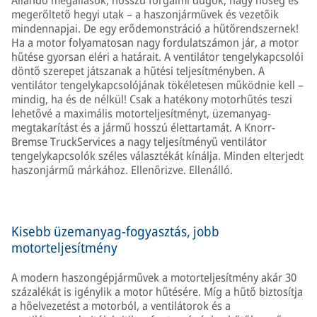
Állandó megállások, hosszú forgalmi dugók, nagy hőség és
megerőltető hegyi utak – a haszonjárművek és vezetőik
mindennapjai. De egy erődemonstráció a hűtőrendszernek!
Ha a motor folyamatosan nagy fordulatszámon jár, a motor
hűtése gyorsan eléri a határait. A ventilátor tengelykapcsolói
döntő szerepet játszanak a hűtési teljesítményben. A
ventilátor tengelykapcsolójának tökéletesen működnie kell –
mindig, ha és de nélkül! Csak a hatékony motorhűtés teszi
lehetővé a maximális motorteljesítményt, üzemanyag-
megtakarítást és a jármű hosszú élettartamát. A Knorr-
Bremse TruckServices a nagy teljesítményű ventilátor
tengelykapcsolók széles választékát kínálja. Minden elterjedt
haszonjármű márkához. Ellenőrizve. Ellenálló.
Kisebb üzemanyag-fogyasztás, jobb
motorteljesítmény
A modern haszongépjárművek a motorteljesítmény akár 30
százalékát is igénylik a motor hűtésére. Míg a hűtő biztosítja
a hőelvezetést a motorból, a ventilátorok és a