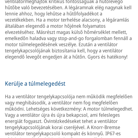
ventilátormeghajtók kritikus fontosságúak a hűtőlevegő
hűtőbe való bevezetésében. A légáramnak elég nagynak kell
lennie ahhoz, hogy lehűtse a hűtőfolyadékot a
vezetékekben. Ha a motor terhelése alacsony, a légáramlás
általában elegendő a motor hőjének folyamatos
elvezetéséhez. Másrészt magas külső hőmérséklet mellett,
emelkedőn haladva vagy stop-and-go forgalomban fennáll a
motor túlmelegedésének veszélye. Ezután a ventilátor
tengelykapcsolójának biztosítania kell, hogy a ventilátor
elegendő levegőt engedjen át a hűtőn. Gyors és hatékony!
Kerülje a túlmelegedést
Ha a ventilátor tengelykapcsolója nem működik megfelelően
vagy meghibásodik, a ventilátor nem fog megfelelően
működni. Lehetséges következmény: A motor túlmelegedhet.
Vagy a ventilátor újra és újra bekapcsol, ami felesleges
energiát fogyaszt. Óvintézkedéseket tehet a ventilátor
tengelykapcsolójának korai cseréjével. A Knorr-Bremse
ventilátor tengelykapcsoló kompakt és könnyű. IP67-es