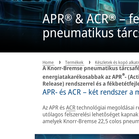
APR® & ACR® – fe
pneumatikus tárc
Home
Termékek
Készletek és kopó alkat
A Knorr-Bremse pneumatikus tárcsaf
®
energiatakarékosabbak az APR
- (Ac
Release) rendszerrel és a fékbetétfejl
APR- és ACR – két rendszer a 
Az APR és
ACR
technológiai megoldásai r
utólagos felszerelési lehetőséget kapna
amelyek Knorr-Bremse 22,5 colos pneumat