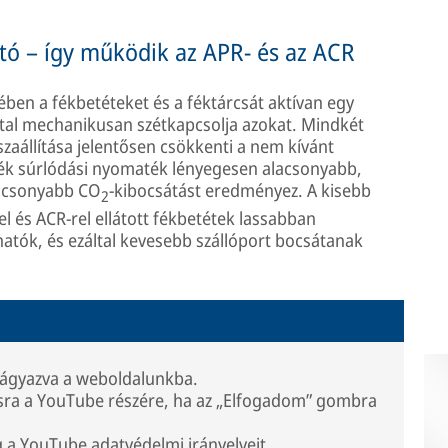
tó – így működik az APR- és az ACR
ben a fékbetéteket és a féktárcsát aktívan egy
ltal mechanikusan szétkapcsolja azokat. Mindkét
szaállítása jelentősen csökkenti a nem kívánt
ék súrlódási nyomaték lényegesen alacsonyabb,
lacsonyabb CO
-kibocsátást eredményez. A kisebb
2
el és ACR-rel ellátott fékbetétek lassabban
atók, és ezáltal kevesebb szállóport bocsátanak
eágyazva a weboldalunkba.
ásra a YouTube részére, ha az „Elfogadom” gombra
g a
YouTube adatvédelmi irányelveit