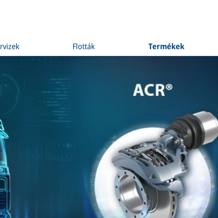
rvizek
Flották
Termékek