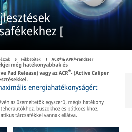
jlesztések
safékekhez [
részek
Fékbetétek
ACR® & APR®-rendszer
ékjei még hatékonyabbak és
®
tive Pad Release) vagy az ACR
- (Active Caliper
esztésekkel.
maximális energiahatékonyságért
évén az üzemeltetők egyszerű, mégis hatékony
k teherautókhoz, buszokhoz és pótkocsikhoz,
ikus tárcsafékkel vannak ellátva.