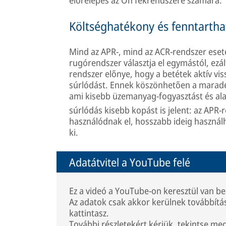
előrelépés az Ön fékrendszere számára.
Költséghatékony és fenntartha
Mind az APR-, mind az ACR-rendszer eseté
rugórendszer választja el egymástól, ezá
rendszer előnye, hogy a betétek aktív vis
súrlódást. Ennek köszönhetően a marad
ami kisebb üzemanyag-fogyasztást és a
súrlódás kisebb kopást is jelent: az APR-r
használódnak el, hosszabb ideig használh
ki.
Adatátvitel a YouTube felé
Ez a videó a YouTube-on keresztül van b
Az adatok csak akkor kerülnek továbbít
kattintasz.
További részletekért kérjük, tekintse me