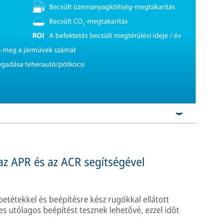
az APR és az ACR segítségével
betétekkel és beépítésre kész rugókkal ellátott
 utólagos beépítést tesznek lehetővé, ezzel időt