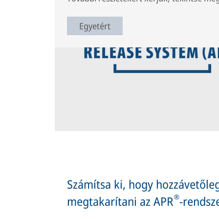
Egyetért
Ez az animáció elmagyarázza, mi az az aktív 
az előnyeit.
Számítsa ki, hogy hozzávetől
®
megtakarítani az APR
-rendsz