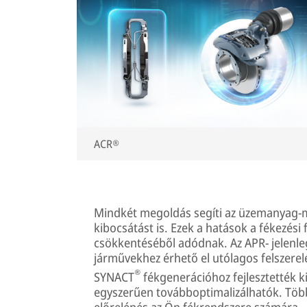
ACR®
Mindkét megoldás segíti az üzemanyag-me
kibocsátást is. Ezek a hatások a fékezés
csökkentéséből adódnak. Az APR- jelenle
járművekhez érhető el utólagos felszerelé
®
SYNACT
fékgenerációhoz fejlesztették 
egyszerűen továbboptimalizálhatók. Több 