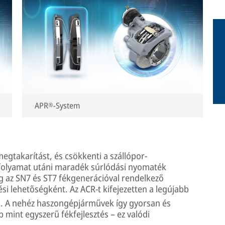
APR®-System
gtakarítást, és csökkenti a szállópor-
i folyamat utáni maradék súrlódási nyomaték
g az SN7 és ST7 fékgenerációval rendelkező
si lehetőségként. Az ACR-t kifejezetten a legújabb
ki. A nehéz haszongépjárművek így gyorsan és
mint egyszerű fékfejlesztés – ez valódi