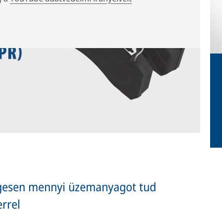
fékbetétkioldó rendszer, bemutatja annak működését és
egesen mennyi üzemanyagot tud
errel