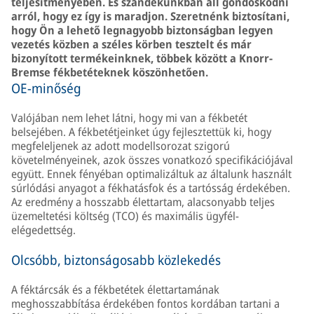
teljesítményében. És szándékunkban áll gondoskodni
arról, hogy ez így is maradjon. Szeretnénk biztosítani,
hogy Ön a lehető legnagyobb biztonságban legyen
vezetés közben a széles körben tesztelt és már
bizonyított termékeinknek, többek között a Knorr-
Bremse fékbetéteknek köszönhetően.
OE-minőség
Valójában nem lehet látni, hogy mi van a fékbetét
belsejében. A fékbetétjeinket úgy fejlesztettük ki, hogy
megfeleljenek az adott modellsorozat szigorú
követelményeinek, azok összes vonatkozó specifikációjával
együtt. Ennek fényéban optimalizáltuk az általunk használt
súrlódási anyagot a fékhatásfok és a tartósság érdekében.
Az eredmény a hosszabb élettartam, alacsonyabb teljes
üzemeltetési költség (TCO) és maximális ügyfél-
elégedettség.
Olcsóbb, biztonságosabb közlekedés
A féktárcsák és a fékbetétek élettartamának
meghosszabbítása érdekében fontos kordában tartani a