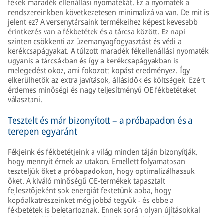
fékek maradék ellenállási nyomatékát. Ez a nyomaték a
rendszereinkben következetesen minimalizálva van. De mit is
jelent ez? A versenytársaink termékeihez képest kevesebb
érintkezés van a fékbetétek és a tárcsa között. Ez napi
szinten csökkenti az üzemanyagfogyasztást és védi a
kerékcsapágyakat. A túlzott maradék fékellenállási nyomaték
ugyanis a tárcsákban és így a kerékcsapágyakban is
melegedést okoz, ami fokozott kopást eredményez. Így
elkerülhetők az extra javítások, állásidők és költségek. Ezért
érdemes minőségi és nagy teljesítményű OE fékbetéteket
választani.
Tesztelt és már bizonyított – a próbapadon és a
terepen egyaránt
Fékjeink és fékbetétjeink a világ minden táján bizonyítják,
hogy mennyit érnek az utakon. Emellett folyamatosan
teszteljük őket a próbapadokon, hogy optimalizálhassuk
őket. A kiváló minőségű OE-termékek tapasztalt
fejlesztőjeként sok energiát fektetünk abba, hogy
kopóalkatrészeinket még jobbá tegyük - és ebbe a
fékbetétek is beletartoznak. Ennek során olyan újításokkal