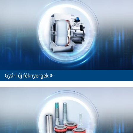
Gyári új féknyergek