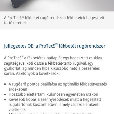
A ProTecS® fékbetét rugó rendszer: fékbetétek hegesztett
tartókerettel.
®
Jellegzetes OE: a ProTecS
fékbetét rugórendszer
®
A ProTecS
a fékbetétek hátlapját egy hegesztett csuklya
segítségével köti össze a fékbetét-tartó rugóval, így
gyakorlatilag minden hiba kiküszöbölhető a beszerelés
során. Az előnyök a következők:
A rugóerő pontos beállítása az optimális fékbetétvezetés
érdekében
Hosszabb élettartam, különösen egyenetlen utakon
Kevesebb kopás a szennyeződések miatt a hegesztett
rugótartónak köszönhetően, amely csúszóelemként
viselkedik