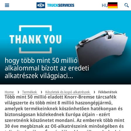
HU
hogy több mint 50 millió
alkalommal bízott az eredeti
alkatrészek világpiaci
vezetőjének tárcsafékeiben*.
Home
Termékek
Készletek és kopó alkatrészek
Fékbetétek
Több mint 50 millió eladott Knorr-Bremse tárcsafék
világszerte és több mint 8 millió haszongépjármű,
amelyek termékeinknek köszönhetően hatékonyan és
biztonságosan közlekednek Európa útjain - ezért
szeretnénk köszönetet mondani. Az emberek több mint
30 éve megbíznak az OE-alkatrészeink minőségében és