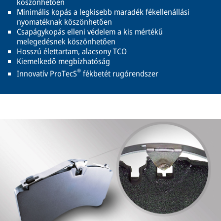
köszönhetően
Minimális kopás a legkisebb maradék fékellenállási
nyomatéknak köszönhetően
Csapágykopás elleni védelem a kis mértékű
melegedésnek köszönhetően
Hosszú élettartam, alacsony TCO
Kiemelkedő megbízhatóság
®
Innovatív ProTecS
fékbetét rugórendszer