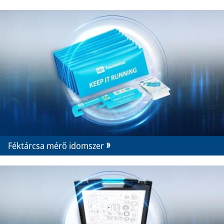
Féktárcsa mérő idomszer