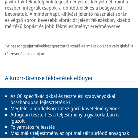
javítottuk fékbetétjeink teljesítményét és kényelmét, mint a
részben integrált csapok, a döntött élek és a beágyazott
bevonatok. A mindennapi, kihívást jelentő használat során
ez végső soron kevesebb vibrációt jelent fékezéskor, kisebb
mértékű kopást és jobb fékteljesítményt eredményezve.
*A haszongépjárművekhez gyártott tárcsaféktermékek piacán való globális
részesedésünk alapján
A Knorr-Bremse fékbetétek előnyei
Az OE specifikációkkal és tesztelési szabványokkal
összhangban fejlesztették ki
Megfelel a modellsorozat szigorú követelményeinek
Átfogóan tesztelt és a teljesítmény a gyakorlatban is
igazolt
Folyamatos fejlesztés
Maximális teljesítmény az optimalizált súrlódó anyagnak