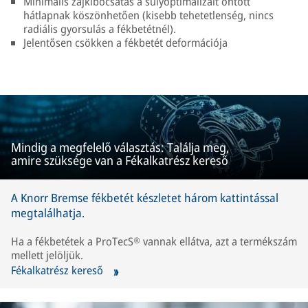
Minimális zajkibocsátás a súlyoptimalizált öntött
hátlapnak köszönhetően (kisebb tehetetlenség, nincs
radiális gyorsulás a fékbetétnél).
Jelentősen csökken a fékbetét deformációja
Mindig a megfelelő választás: Találja meg,
amire szüksége van a Fékalkatrész kereső
A Knorr Bremse fékbetét készletet három kattintással
megtalálhatja.
Ha a fékbetétek a ProTecS® vannak ellátva, azt a termékszám
mellett jelöljük.
Fékalkatrész kereső