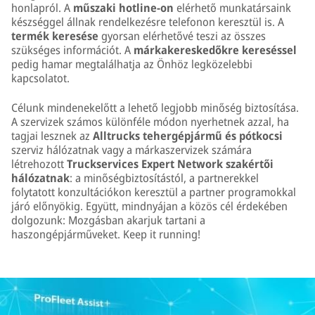
honlapról. A
műszaki hotline-on
elérhető munkatársaink
készséggel állnak rendelkezésre telefonon keresztül is. A
termék keresése
gyorsan elérhetővé teszi az összes
szükséges információt. A
márkakereskedőkre kereséssel
pedig hamar megtalálhatja az Önhöz legközelebbi
kapcsolatot.
Célunk mindenekelőtt a lehető legjobb minőség biztosítása.
A szervizek számos különféle módon nyerhetnek azzal, ha
tagjai lesznek az
Alltrucks tehergépjármű és pótkocsi
szerviz hálózatnak vagy a márkaszervizek számára
létrehozott
Truckservices Expert Network szakértői
hálózatnak
: a minőségbiztosítástól, a partnerekkel
folytatott konzultációkon keresztül a partner programokkal
járó előnyökig. Együtt, mindnyájan a közös cél érdekében
dolgozunk: Mozgásban akarjuk tartani a
haszongépjárműveket. Keep it running!