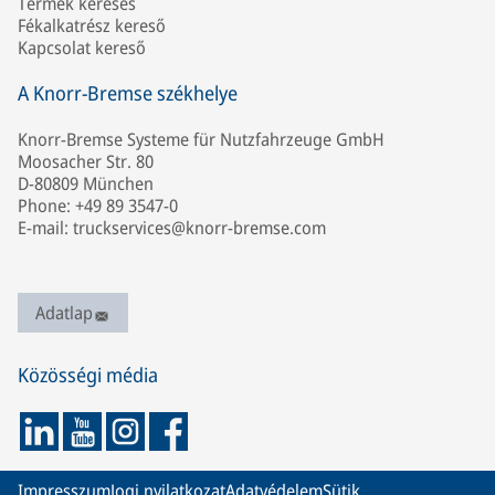
Termék keresés
Fékalkatrész kereső
Kapcsolat kereső
A Knorr-Bremse székhelye
Knorr-Bremse Systeme für Nutzfahrzeuge GmbH
Moosacher Str. 80
D-80809 München
Phone: +49 89 3547-0
E-mail: truckservices@knorr-bremse.com
Adatlap
Közösségi média
Impresszum
Jogi nyilatkozat
Adatvédelem
Sütik