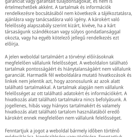
garanciát vagy garantált tulajdonságokat, és nem is
értelmezhetőek akként. A tartalmak és információk
rendelkezésre bocsátásából nem következik a tájékoztatásra,
ajánlásra vagy tanácsadásra való igény. A károkért való
felelősség alapszabály szerint kizárt, kivéve, ha a kárt
társaságunk szándékosan vagy súlyos gondatlansággal
okozta, vagy ha egyéb kötelező jellegű rendelkezés ezt
előírja.
A jelen weboldal tartalmáért a törvényi előírásoknak
megfelelően vállalunk felelősséget. A weboldalon található
tartalmak pontosságáért és hiánytalanságáért nem vállalunk
garanciát. Harmadik fél weboldalára mutató hivatkozások és
linkek nem jelentik azt, hogy azonosulunk az azok alatt
található tartalmakkal. A tartalmak alapján nem vállalunk
felelősséget az ott található adatokért és információkért. A
hivatkozás alatt található tartalmakra nincs befolyásunk. A
jogellenes, hibás vagy hiányos tartalmakért és valamely
hivatkozás alatt található tartalom használatából eredő
károkért ennek megfelelően nem vállalunk felelősséget.
Fenntartjuk a jogot a weboldal bármely időben történő
módosítására, kiegészítésére vagy törlésére. Fenntartjuk