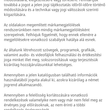
továbbá a jogot a jelen jogi tájékoztatás időről-időre történő
módosítására és a technikai vagy jogi változások szerinti
kiigazítására.
Az oldalakon megemlített márkamegjelölések
rendszerünkben nem mindig márkamegjelölésként
szerepelnek. Felhívjuk figyelmét, hogy ennek ellenére a
megjelölésekre vonatkozó szabályok hatálya alá esnek.
Az általunk létrehozott szövegek, programok, grafikák,
valamint audio- és videofájlok felhasználási és értékesítési
joga minket illet meg, sokszorosításuk vagy terjesztésük
kizárólag hozzájárulásunkkal lehetséges.
Amennyiben a jelen katalógusban található információk
használatából jogvita alakul ki, azokra kizárólag a német
jogrend alkalmazandó.
Amennyiben a felelősség korlátozására vonatkozó
rendelkezések valamelyike nem vagy már nem felel meg az
érvényes jogi előírásoknak, az nem érinti a többi
rendelkezés érvényességét.