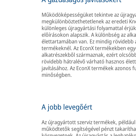
Működöképességüket tekintve az újragyá
megkülönböztethetetlenek az eredeti Knor
különleges újragyártási folyamattal érjük
előírásokon alapszik. A különbség az alk
élettartamában van. Ez mindig rövidebb a
termékeknél. Az EconX termékekben egy
alkatrészekből származnak, ezért olcsóbb 
rövidebb hátralévő várható hasznos él
javításához. Az EconX termékek azonos fu
minőségben.
A jobb levegőért
Az újragyártott szerviz termékek, példáu
működtetők segítségével pénzt takarítha
környezetnek. Az újragyártás a leghaté