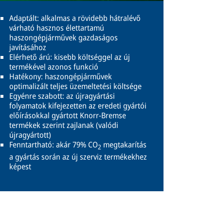
Adaptált: alkalmas a rövidebb hátralévő
várható hasznos élettartamú
haszongépjárművek gazdaságos
javításához
Elérhető árú: kisebb költséggel az új
termékével azonos funkció
Hatékony: haszongépjárművek
optimalizált teljes üzemeltetési költsége
Egyénre szabott: az újragyártási
folyamatok kifejezetten az eredeti gyártói
előírásokkal gyártott Knorr-Bremse
termékek szerint zajlanak (valódi
újragyártott)
Fenntartható: akár 79% CO
megtakarítás
2
a gyártás során az új szerviz termékekhez
képest