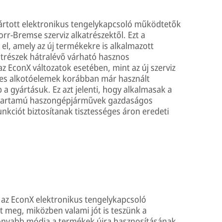
rtott elektronikus tengelykapcsoló működtetők
r-Bremse szerviz alkatrészektől. Ezt a
 el, amely az új termékekre is alkalmazott
atrészek hátralévő várható hasznos
z EconX változatok esetében, mint az új szerviz
es alkotóelemek korábban már használt
a gyártásuk. Ez azt jelenti, hogy alkalmasak a
ettartamú haszongépjárművek gazdaságos
nkciót biztosítanak tisztességes áron eredeti
l az EconX elektronikus tengelykapcsoló
t meg, miközben valami jót is teszünk a
konyabb módja a termékek újra hasznosításának,