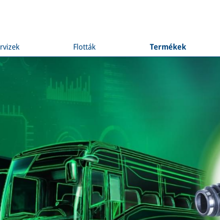
rvizek
Flották
Termékek