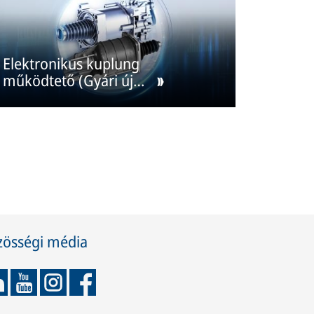
Elektronikus kuplung
működtető (Gyári új
pótalkatrészek)
zösségi média