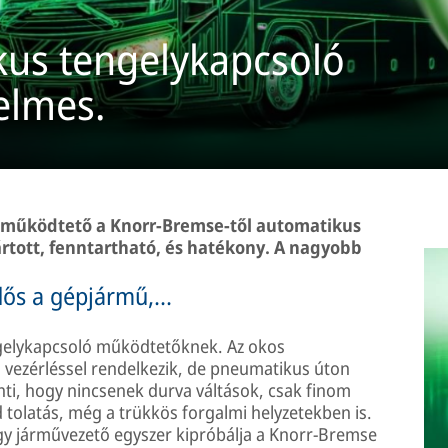
kus tengelykapcsoló
elmes.
 működtető a Knorr-Bremse-től automatikus
rtott, fenntartható, és hatékony. A nagyobb
ős a gépjármű,...
ngelykapcsoló működtetőknek. Az okos
s vezérléssel rendelkezik, de pneumatikus úton
enti, hogy nincsenek durva váltások, csak finom
tolatás, még a trükkös forgalmi helyzetekben is.
gy járművezető egyszer kipróbálja a Knorr-Bremse