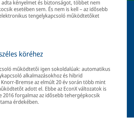
 adta kényelmet és biztonságot, többet nem
ocsik esetében sem. És nem is kell – az idősebb
elektronikus tengelykapcsoló működtetőket
széles köréhez
csoló működtetői igen sokoldalúak: automatikus
ykapcsoló alkalmazásokhoz és hibrid
 Knorr-Bremse az elmúlt 20 év során több mint
űködtetőt adott el. Ebbe az EconX változatok is
e 2016 forgalmaz az idősebb tehergépkocsik
artama érdekében.