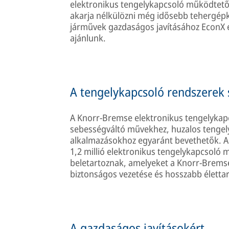
elektronikus tengelykapcsoló működtető
akarja nélkülözni még idősebb tehergépk
járművek gazdaságos javításához EconX 
ajánlunk.
A tengelykapcsoló rendszerek 
A Knorr-Bremse elektronikus tengelykap
sebességváltó művekhez, huzalos tengel
alkalmazásokhoz egyaránt bevethetők. A
1,2 millió elektronikus tengelykapcsoló m
beletartoznak, amelyeket a Knorr-Brems
biztonságos vezetése és hosszabb élett
A gazdaságos javításokért