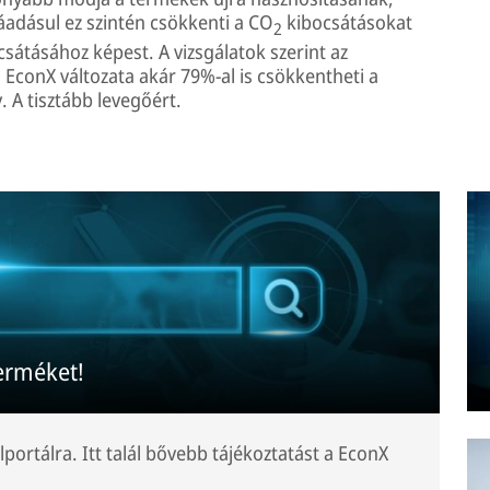
áadásul ez szintén csökkenti a CO
kibocsátásokat
2
csátásához képest. A vizsgálatok szerint az
EconX változata akár 79%-al is csökkentheti a
 A tisztább levegőért.
erméket!
lportálra. Itt talál bővebb tájékoztatást a EconX