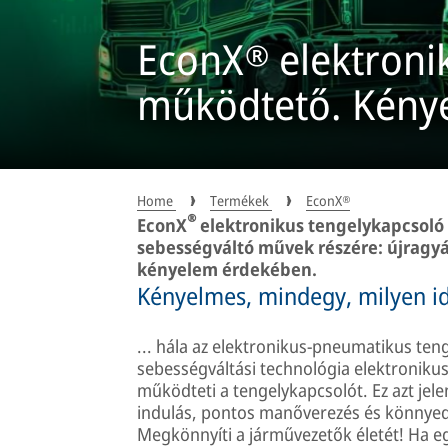
EconX® elektroni
működtető. Kény
Home
Termékek
EconX®
®
EconX
elektronikus tengelykapcsoló
sebességváltó művek részére: újragyá
kényelem érdekében.
Kényelmes, mindegy, milyen id
... hála az elektronikus-pneumatikus te
sebességváltási technológia elektroniku
működteti a tengelykapcsolót. Ez azt jel
indulás, pontos manőverezés és könnyed 
Megkönnyíti a járművezetők életét! Ha e