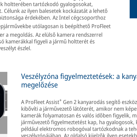
ik holtterében tartózkodó gyalogosokat,
Célunk az ilyen balesetek kockázatát a lehető
biztonsága érdekében. Az Intel cégcsoporthoz
pjárművekbe utólagosan is beépíthető ProFleet
er a megoldás. Az elülső kamera rendszerrel
ó kamerákkal figyeli a jármű holtterét és
eszélyt észlel.
Veszélyzóna figyelmeztetések: a kany
megelőzése
+
A ProFleet Assist
Gen 2 kanyarodás segítő eszköz
kibővíti a járművezető látóterét, amikor nem képes 
kamerák folyamatosan és valós időben figyelik, mi 
járművezető figyelmeztetést kap, ha gyalogosok,
például elektromos robogóval tartózkodnak a te
veszélyzónájában. Az oldalsó kijelzők ilyen esetek