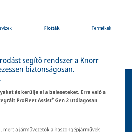
rvizek
Flották
Termékek
rodást segítő rendszer a Knorr-
Vezessen biztonságosan.
.
yeket és kerülje el a baleseteket. Erre való a
+
egrált ProFleet Assist
Gen 2 utólagosan
g, mert a járművezetők a haszongépjárművek