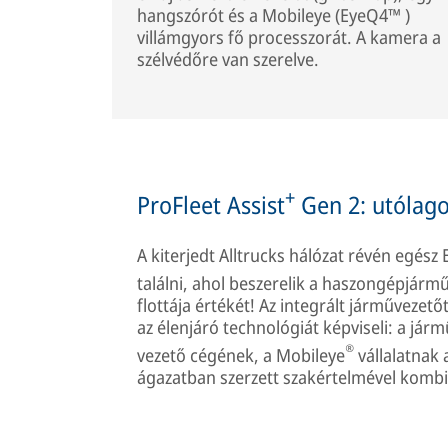
hangszórót és a Mobileye (EyeQ4™ )
villámgyors fő processzorát. A kamera a
szélvédőre van szerelve.
+
ProFleet Assist
Gen 2: utólago
A kiterjedt Alltrucks hálózat révén egés
találni, ahol beszerelik a haszongépjárm
flottája értékét! Az integrált járművezet
az élenjáró technológiát képviseli: a já
®
vezető cégének, a Mobileye
vállalatnak
ágazatban szerzett szakértelmével kombi