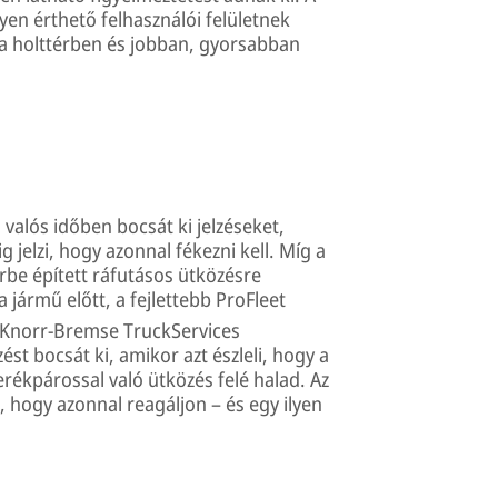
en érthető felhasználói felületnek
 a holttérben és jobban, gyorsabban
a valós időben bocsát ki jelzéseket,
jelzi, hogy azonnal fékezni kell. Míg a
be épített ráfutásos ütközésre
a jármű előtt, a fejlettebb ProFleet
A Knorr-Bremse TruckServices
st bocsát ki, amikor azt észleli, hogy a
ékpárossal való ütközés felé halad. Az
, hogy azonnal reagáljon – és egy ilyen