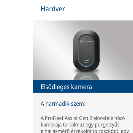
Hardver
Elsődleges kamera
A harmadik szem:
A ProFleet Assist Gen 2 előrefelé néző
kamerája tartalmaz egy pörgettyűs
elhajlásmérő érzékelőt (giroszkóp), egy