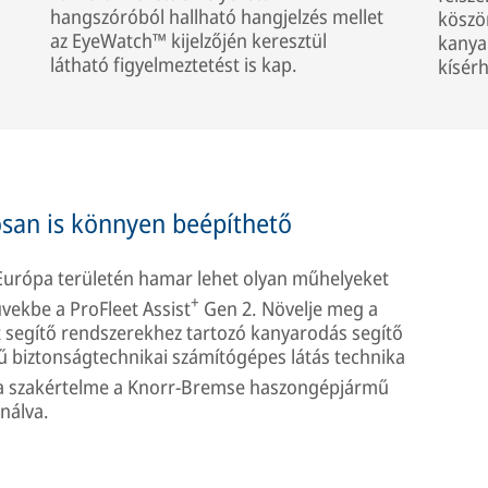
hangszóróból hallható hangjelzés mellet
köszö
az EyeWatch™ kijelzőjén keresztül
kanya
látható figyelmeztetést is kap.
kísér
san is könnyen beépíthető
z Európa területén hamar lehet olyan műhelyeket
+
űvekbe a ProFleet Assist
Gen 2. Növelje meg a
őt segítő rendszerekhez tartozó kanyarodás segítő
rmű biztonságtechnikai számítógépes látás technika
 a szakértelme a Knorr-Bremse haszongépjármű
nálva.