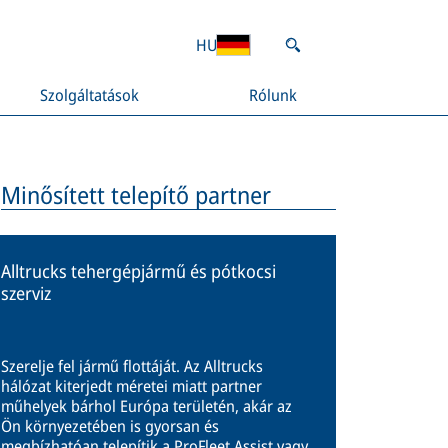
HU
Szolgáltatások
Rólunk
Minősített telepítő partner
Alltrucks tehergépjármű és pótkocsi
szerviz
Szerelje fel jármű flottáját. Az Alltrucks
hálózat kiterjedt méretei miatt partner
műhelyek bárhol Európa területén, akár az
Ön környezetében is gyorsan és
megbízhatóan telepítik a ProFleet Assist vagy