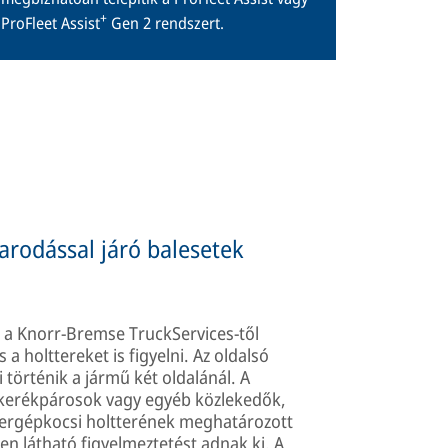
+
ProFleet Assist
Gen 2 rendszert.
arodással járó balesetek
 a Knorr-Bremse TruckServices-től
a holttereket is figyelni. Az oldalsó
történik a jármű két oldalánál. A
 kerékpárosok vagy egyéb közlekedők,
hergépkocsi holtterének meghatározott
ben látható figyelmeztetést adnak ki. A