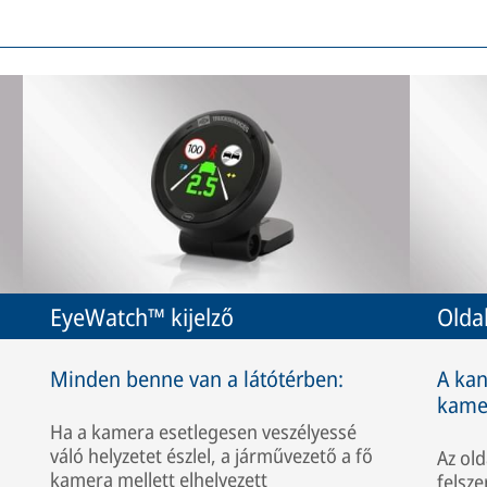
EyeWatch™ kijelző
Olda
Minden benne van a látótérben:
A kan
kame
Ha a kamera esetlegesen veszélyessé
váló helyzetet észlel, a járművezető a fő
Az old
kamera mellett elhelyezett
felsz