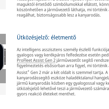
maguktól értetődő szimbólumokkal ellátott, könny
köszönhetően a járművezető láthatja, mi történik
reagálhat, biztonságosabb lesz a kanyarodás.
Ütközésjelző: életmentő
Az intelligens asszisztens személy észlelő funkciój
gyalogos vagy kerékpáros felfedezése esetén pedig 
ProFleet Assist Gen 2
járművezetőt segítő rendszer
figyelmeztetés elsősorban arra figyel, mi történik 
+
Assist
Gen 2 már a két oldalt is szemmel tartja. 
kanyarodássegítő eszköze haladéktalanul hangjelzé
jármű kanyarodás közben egy gyalogossal vagy ker
ütközésjelző lehetővé teszi a járművezető számára
gyors reakció életeket menthet.