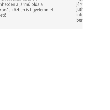
járművezető a le
nhetően a jármű oldala
juthasson hozzá a
rodás közben is figyelemmel
információhoz és n
hető.
benyomást feldol