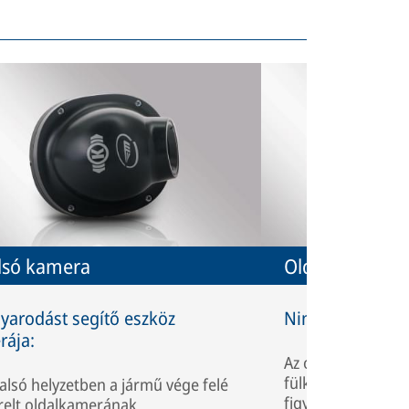
lsó kamera
Oldalsó kijelző
yarodást segítő eszköz
Nincs figyelem e
rája:
Az oldalsó kijelző
fülkéjének oldalár
alsó helyzetben a jármű vége felé
figyelmeztető jele
erelt oldalkamerának