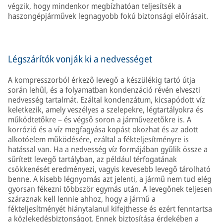
végzik, hogy mindenkor megbízhatóan teljesítsék a
haszongépjárművek legnagyobb fokú biztonsági előírásait.
Légszárítók vonják ki a nedvességet
A kompresszorból érkező levegő a készülékig tartó útja
során lehűl, és a folyamatban kondenzáció révén elveszti
nedvesség tartalmát. Ezáltal kondenzátum, kicsapódott víz
keletkezik, amely veszélyes a szelepekre, légtartályokra és
működtetőkre – és végső soron a járművezetőkre is. A
korrózió és a víz megfagyása kopást okozhat és az adott
alkotóelem működésére, ezáltal a fékteljesítményre is
hatással van. Ha a nedvesség víz formájában gyűlik össze a
sűrített levegő tartályban, az például térfogatának
csökkenését eredményezi, vagyis kevesebb levegő tárolható
benne. A kisebb légnyomás azt jelenti, a jármű nem tud elég
gyorsan fékezni többször egymás után. A levegőnek teljesen
száraznak kell lennie ahhoz, hogy a jármű a
fékteljesítményét hiánytalanul kifejthesse és ezért fenntartsa
a közlekedésbiztonságot. Ennek biztosítása érdekében a