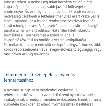
rendszerében. A nedvesség miatt korrózió és idő előtti
kopás léphet fel, ami magasabb javítási költségeket
eredményez. És ez még nem minden: a fékrendszerben a
nedvesség csökkenti a fékteljesítményt és ezért veszélyes is
lehet. Ugyanakkor a levegő rendszerbe beszívott levegő
kicsit mindig nedves. A légszárító feladata a sűrített levegő
páratartalmának eltávolítása. Hat millió feletti eladott
termékkel a Knorr-Bremse a konvencionális
levegőelőkészítési technológia vezető szolgáltatója.
Termékeink a tehermentesítő szeleptől a légszárítón és több
körös védő szelepeken át a levegő-előkészítő egységig, vagy
más néven APU-ig terjednek.
Tehermentesítő szelepek – a nyomás
fenntartásához
A nyomás szintje nem mindenhol egyforma. A
tehermentesítő szelepek az eltérő üzemi nyomásszinteket
szabályozzák a rendszer minden eszközében. Ennek során a
különféle körökben az eltérő nyomásszintek beállítását