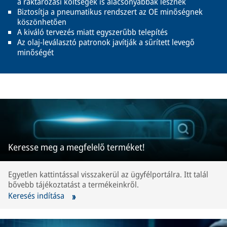
a raktározási költségek is alacsonyabbak lesznek
Biztosítja a pneumatikus rendszert az OE minőségnek
köszönhetően
A kiváló tervezés miatt egyszerűbb telepítés
Az olaj-leválasztó patronok javítják a sűrített levegő
minőségét
Keresse meg a megfelelő terméket!
Egyetlen kattintással visszakerül az ügyfélportálra. Itt talál
bővebb tájékoztatást a termékeinkről.
Keresés indítása