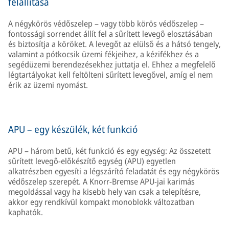
felállítása
A négykörös védőszelep – vagy több körös védőszelep –
fontossági sorrendet állít fel a sűrített levegő elosztásában
és biztosítja a köröket. A levegőt az elülső és a hátsó tengely,
valamint a pótkocsik üzemi fékjeihez, a kézifékhez és a
segédüzemi berendezésekhez juttatja el. Ehhez a megfelelő
légtartályokat kell feltölteni sűrített levegővel, amíg el nem
érik az üzemi nyomást.
APU – egy készülék, két funkció
APU – három betű, két funkció és egy egység: Az összetett
sűrített levegő-előkészítő egység (APU) egyetlen
alkatrészben egyesíti a légszárító feladatát és egy négykörös
védőszelep szerepét. A Knorr-Bremse APU-jai karimás
megoldással vagy ha kisebb hely van csak a telepítésre,
akkor egy rendkívül kompakt monoblokk változatban
kaphatók.