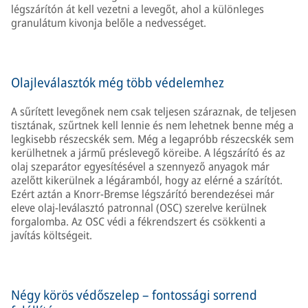
légszárítón át kell vezetni a levegőt, ahol a különleges
granulátum kivonja belőle a nedvességet.
Olajleválasztók még több védelemhez
A sűrített levegőnek nem csak teljesen száraznak, de teljesen
tisztának, szűrtnek kell lennie és nem lehetnek benne még a
legkisebb részecskék sem. Még a legapróbb részecskék sem
kerülhetnek a jármű préslevegő köreibe. A légszárító és az
olaj szeparátor egyesítésével a szennyező anyagok már
azelőtt kikerülnek a légáramból, hogy az elérné a szárítót.
Ezért aztán a Knorr-Bremse légszárító berendezései már
eleve olaj-leválasztó patronnal (OSC) szerelve kerülnek
forgalomba. Az OSC védi a fékrendszert és csökkenti a
javítás költségeit.
Négy körös védőszelep – fontossági sorrend