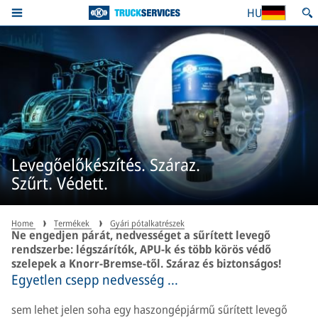
HU
Levegőelőkészítés. Száraz.
Szűrt. Védett.
Home
Termékek
Gyári pótalkatrészek
Ne engedjen párát, nedvességet a sűrített levegő
rendszerbe: légszárítók, APU-k és több körös védő
szelepek a Knorr-Bremse-től. Száraz és biztonságos!
Egyetlen csepp nedvesség ...
sem lehet jelen soha egy haszongépjármű sűrített levegő