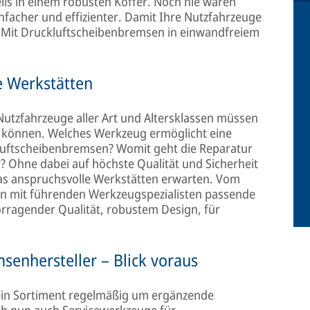
ls in einem robusten Koffer. Noch nie waren
acher und effizienter. Damit Ihre Nutzfahrzeuge
 Mit Druckluftscheibenbremsen in einwandfreiem
e Werkstätten
! Nutzfahrzeuge aller Art und Altersklassen müssen
en können. Welches Werkzeug ermöglicht eine
luftscheibenbremsen? Womit geht die Reparatur
er? Ohne dabei auf höchste Qualität und Sicherheit
was anspruchsvolle Werkstätten erwarten. Vom
ion mit führenden Werkzeugspezialisten passende
rragender Qualität, robustem Design, für
senhersteller – Blick voraus
ein Sortiment regelmäßig um ergänzende
ch nun auch Servicewerkzeuge für