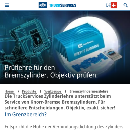
DE
Prüflehre für den
Bremszylinder. Objektiv prüfen.
Home
Produkte
Werkzeuge
Bremszylindermesslehre
Die TruckServices Zylinderlehre unterstützt beim
Service von Knorr-Bremse Bremszylindern. Für
schnellere Entscheidungen. Objektiv, exakt, sicher!
Im Grenzbereich?
Entspricht die Höhe der Verbindungsdichtung des Zylinders