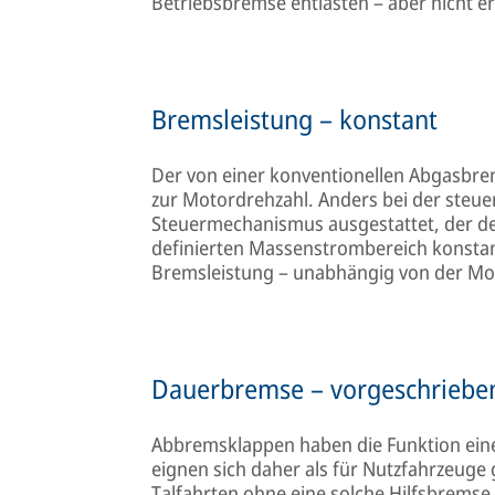
Betriebsbremse entlasten – aber nicht er
Bremsleistung – konstant
Der von einer konventionellen Abgasbrem
zur Motordrehzahl. Anders bei der steue
Steuermechanismus ausgestattet, der d
definierten Massenstrombereich konstant
Bremsleistung – unabhängig von der Mot
Dauerbremse – vorgeschriebe
Abbremsklappen haben die Funktion eine
eignen sich daher als für Nutzfahrzeuge
Talfahrten ohne eine solche Hilfsbrems