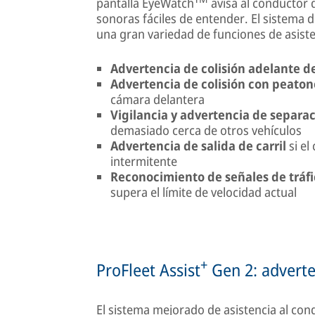
pantalla EyeWatch
avisa al conductor d
sonoras fáciles de entender. El sistema 
una gran variedad de funciones de asiste
Advertencia de colisión adelante d
Advertencia de colisión con peaton
cámara delantera
Vigilancia y advertencia de separa
demasiado cerca de otros vehículos
Advertencia de salida de carril
si el
intermitente
Reconocimiento de señales de tráf
supera el límite de velocidad actual
+
ProFleet Assist
Gen 2: adverte
El sistema mejorado de asistencia al con