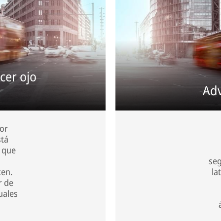
cer ojo
Adv
tor
stá
, que
seg
cen.
la
r de
uales