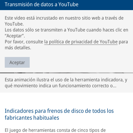
Transmisión de datos a YouTube
Este video está incrustado en nuestro sitio web a través de
YouTube.
Los datos sólo se transmiten a YouTube cuando haces clic en
“Aceptar”.
Por favor, consulte
la política de privacidad de YouTube
para
más detalles.
Aceptar
Esta animación ilustra el uso de la herramienta indicadora, y
qué movimiento indica un funcionamiento correcto o
incorrecto del ajustador o calibrador. La descripción se
refiere únicamente a los frenos de disco Knorr-Bremse.
Puede ser diferente para los frenos de disco de otras
marcas. Tenga en cuenta las instrucciones del respectivo
Indicadores para frenos de disco de todos los
fabricante del vehículo y del eje.
fabricantes habituales
El juego de herramientas consta de cinco tipos de