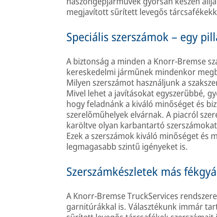
haszongépjárművek gyorsan készen állja
megjavított sűrített levegős tárcsafékekk
Speciális szerszámok – egy pil
A biztonság a minden a Knorr-Bremse sz
kereskedelmi járműnek mindenkor megbíz
Milyen szerszámot használjunk a szakszer
Mivel lehet a javításokat egyszerűbbé, 
hogy feladnánk a kiváló minőséget és bi
szerelőműhelyek elvárnak. A piacról szer
karöltve olyan karbantartó szerszámokat f
Ezek a szerszámok kiváló minőséget és mas
legmagasabb szintű igényeket is.
Szerszámkészletek más fékgyár
A Knorr-Bremse TruckServices rendszere
garnitúrákkal is. Választékunk immár tart
sűrített levegős tárcsafékek szerszámait