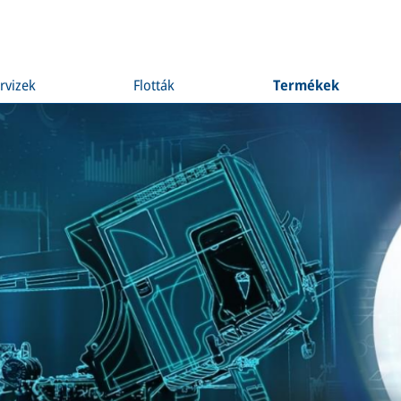
rvizek
Flották
Termékek