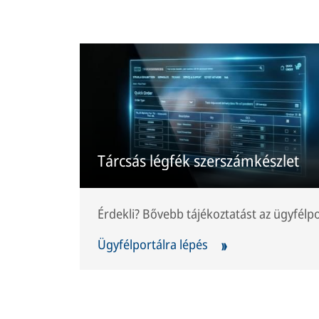
Tárcsás légfék szerszámkészlet
Érdekli? Bővebb tájékoztatást az ügyfélpo
Ügyfélportálra lépés