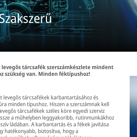
 Szakszerű
t levegős tárcsafék szerszámkészlete mindent
hoz szükség van. Minden féktípushoz!
ett levegős tárcsafékek karbantartásához és
úra minden típushoz. Hiszen a szerszámnak kell
 levegős tárcsafékek széles köre egyedi szerviz
 össze a műhelyben leggyakoribb, rutinmunkákhoz
ív ládában. A karbantartás és a fékek javítása
y hatékonyabb, biztosítva, hogy a