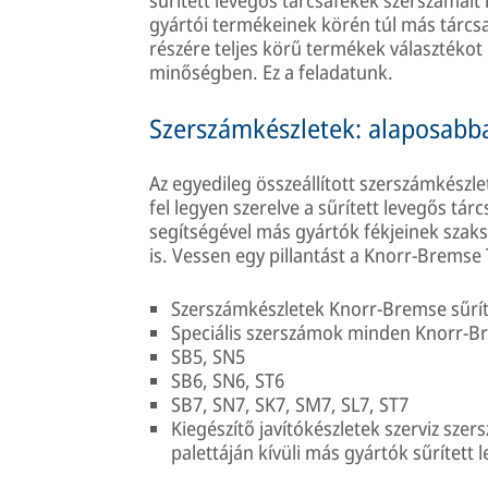
gyártói termékeinek körén túl más tárcsa
részére teljes körű termékek választékot
minőségben. Ez a feladatunk.
Szerszámkészletek: alaposab
Az egyedileg összeállított szerszámkészl
fel legyen szerelve a sűrített levegős tár
segítségével más gyártók fékjeinek szaks
is. Vessen egy pillantást a Knorr-Bremse
Szerszámkészletek Knorr-Bremse sűríte
Speciális szerszámok minden Knorr-B
SB5, SN5
SB6, SN6, ST6
SB7, SN7, SK7, SM7, SL7, ST7
Kiegészítő javítókészletek szerviz sz
palettáján kívüli más gyártók sűrített 