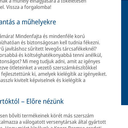
nak a műhely elhagyására a tökéletesen
el. Vissza a forgalomba!
lantás a műhelyekre
ámára! Mindenfajta és mindenféle korú
hatóan és biztonságosan kell tudnia fékezni.
ű javításhoz sűrített levegős tárcsafékeknél?
gyorsabbá és költséghatékonyabbá tenni anélkül,
ztonságot? Mi meg tudjuk adni, amit az igényes
ezve ötleteinket a vezető szerszámkészítőkkel
ejlesztettünk ki, amelyek kielégítik az igényeiket.
szív kivitelt képviselnek és kielégítik a
tóktól – Előre nézünk
sen bővíti termékeinek körét más szerszám
almazza a válogatott versenytársak által gyártott
 is. Hogy miért kínálunk a Knorr-Bremse eredeti