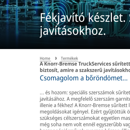
Fékjavító készlet.
javításokhoz.
Home
Termékek
A Knorr-Bremse TruckServices sűrítet
biztosít, amire a szakszerű javítások
Csomagolom a bőröndömet...
... és hozom: speciális szerszámok sűrít
javításához. A megfelelő szerszám garnit
illenie a fékhez! A Knorr-Bremse sűrített
megoldásokat igényel. Ezért gyűjtöttük
szükséges célszerszámokat egyetlen massz
még soha nem volt ennél egyszerűbb vag