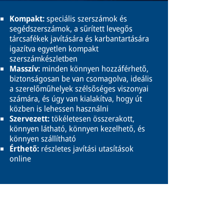
Kompakt:
speciális szerszámok és
segédszerszámok, a sűrített levegős
tárcsafékek javítására és karbantartására
igazítva egyetlen kompakt
szerszámkészletben
Masszív:
minden könnyen hozzáférhető,
biztonságosan be van csomagolva, ideális
a szerelőműhelyek szélsőséges viszonyai
számára, és úgy van kialakítva, hogy út
közben is lehessen használni
Szervezett:
tökéletesen összerakott,
könnyen látható, könnyen kezelhető, és
könnyen szállítható
Érthető:
részletes javítási utasítások
online