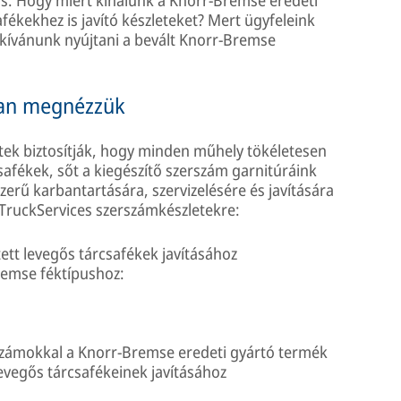
fékekhez is javító készleteket? Mert ügyfeleink
 kívánunk nyújtani a bevált Knorr-Bremse
ban megnézzük
etek biztosítják, hogy minden műhely tökéletesen
csafékek, sőt a kiegészítő szerszám garnitúráink
zerű karbantartására, szervizelésére és javítására
 TruckServices szerszámkészletekre:
tt levegős tárcsafékek javításához
remse féktípushoz:
erszámokkal a Knorr-Bremse eredeti gyártó termék
levegős tárcsafékeinek javításához