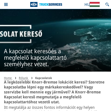
HU
A kapcsolat keresőés a
megfelelő kapcsolattartó
személyhez vezet.
Home
Rólunk
Kapcsolatok
A legközelebbi Knorr-Bremse lokációt keresi? Szeretne
kapcsolatba lépni egy márkakereskedővel? Vagy
szervizbe kell mennie egy járművel? A Knorr-Bremse
Kapcsolat kereső megmutatja a megfelelő
kapcsolattartóhoz vezető utat.
Itt megtalálja az összes fontos információt egy helyen