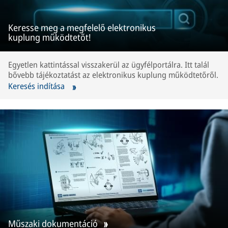
Keresse meg a megfelelő elektronikus
kuplung működtetőt!
Egyetlen kattintással visszakerül az ügyfélportálra. Itt talál
bővebb tájékoztatást az elektronikus kuplung működtetőről.
Keresés indítása
Műszaki dokumentáció