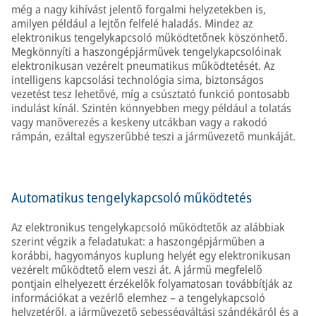
még a nagy kihívást jelentő forgalmi helyzetekben is,
amilyen például a lejtőn felfelé haladás. Mindez az
elektronikus tengelykapcsoló működtetőnek köszönhető.
Megkönnyíti a haszongépjárművek tengelykapcsolóinak
elektronikusan vezérelt pneumatikus működtetését. Az
intelligens kapcsolási technológia sima, biztonságos
vezetést tesz lehetővé, míg a csúsztató funkció pontosabb
indulást kínál. Szintén könnyebben megy például a tolatás
vagy manőverezés a keskeny utcákban vagy a rakodó
rámpán, ezáltal egyszerűbbé teszi a járművezető munkáját.
Automatikus tengelykapcsoló működtetés
Az elektronikus tengelykapcsoló működtetők az alábbiak
szerint végzik a feladatukat: a haszongépjárműben a
korábbi, hagyományos kuplung helyét egy elektronikusan
vezérelt működtető elem veszi át. A jármű megfelelő
pontjain elhelyezett érzékelők folyamatosan továbbítják az
információkat a vezérlő elemhez – a tengelykapcsoló
helyzetéről, a járművezető sebességváltási szándékáról és a