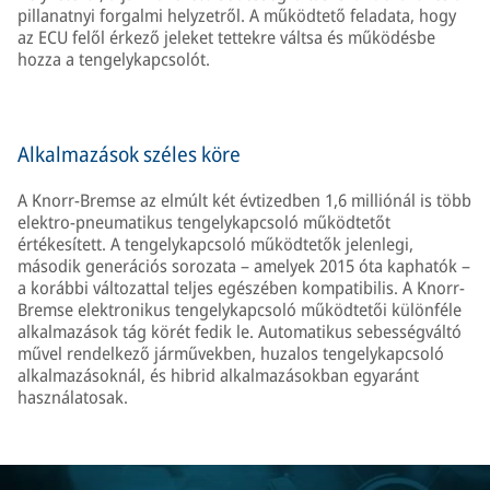
pillanatnyi forgalmi helyzetről. A működtető feladata, hogy
az ECU felől érkező jeleket tettekre váltsa és működésbe
hozza a tengelykapcsolót.
Alkalmazások széles köre
A Knorr-Bremse az elmúlt két évtizedben 1,6 milliónál is több
elektro-pneumatikus tengelykapcsoló működtetőt
értékesített. A tengelykapcsoló működtetők jelenlegi,
második generációs sorozata – amelyek 2015 óta kaphatók –
a korábbi változattal teljes egészében kompatibilis. A Knorr-
Bremse elektronikus tengelykapcsoló működtetői különféle
alkalmazások tág körét fedik le. Automatikus sebességváltó
művel rendelkező járművekben, huzalos tengelykapcsoló
alkalmazásoknál, és hibrid alkalmazásokban egyaránt
használatosak.