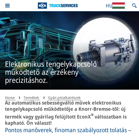
HU
Elektronikus tengelykapcsoló
működtető az érzékeny
precizitáshoz.
Home
Termékek
Gyári pótalkatrészek
Az automatikus sebességváltó művek elektronikus
tengelykapcsoló működtetője a Knorr-Bremse-től: új
®
termék vagy gyárilag felújított EconX
változatban is
kapható. Ön választ!
Pontos manőverek, finoman szabályozott tolatás –