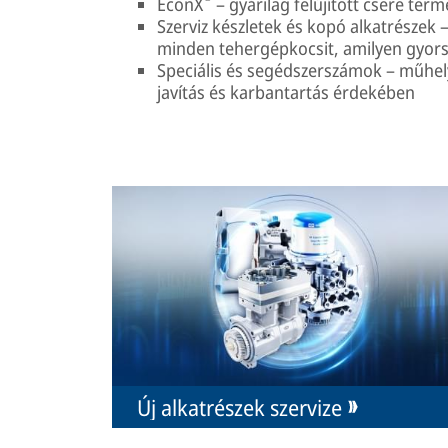
EconX
– gyárilag felújított csere te
Szerviz készletek és kopó alkatrészek
minden tehergépkocsit, amilyen gyors
Speciális és segédszerszámok – műhe
javítás és karbantartás érdekében
Új alkatrészek szervize