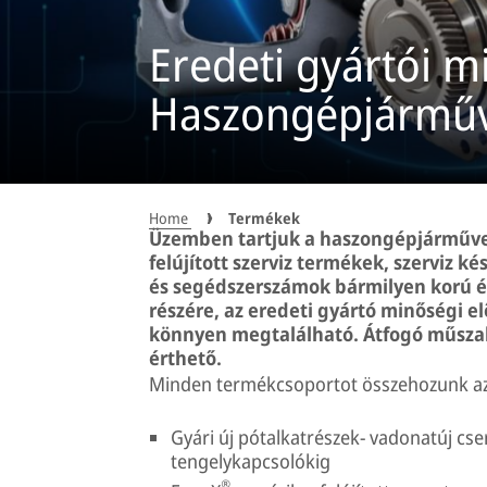
Eredeti gyártói m
Haszongépjárműv
Home
Termékek
Üzemben tartjuk a haszongépjárművek
felújított szerviz termékek, szerviz ké
és segédszerszámok bármilyen korú 
részére, az eredeti gyártó minőségi e
könnyen megtalálható. Átfogó műsza
érthető.
Minden termékcsoportot összehozunk a
Gyári új pótalkatrészek- vadonatúj cser
tengelykapcsolókig
®