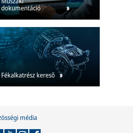
Műszaki
dokumentáció
Fékalkatrész kereső
zösségi média