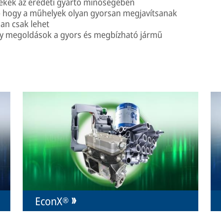
rmékek az eredeti gyártó minőségében
 – hogy a műhelyek olyan gyorsan megjavítsanak
an csak lehet
ly megoldások a gyors és megbízható jármű
EconX®