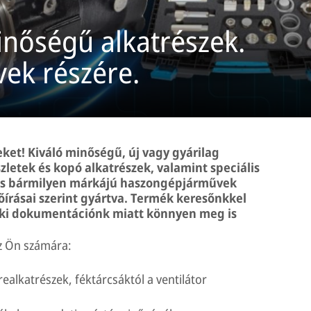
inőségű alkatrészek.
ek részére.
et! Kiváló minőségű, új vagy gyárilag
szletek és kopó alkatrészek, valamint speciális
és bármilyen márkájú haszongépjárművek
lőírásai szerint gyártva. Termék keresőnkkel
ki dokumentációnk miatt könnyen meg is
z Ön számára:
ealkatrészek, féktárcsáktól a ventilátor