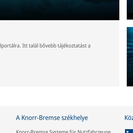
lportálra. Itt talál bővebb tájékoztatást a
A Knorr-Bremse székhelye
Kö
Knorr-Bremse Systeme für Nutzfahrzeuge