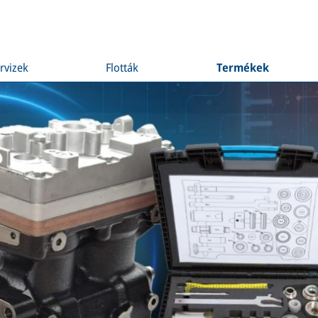
rvizek
Flották
Termékek