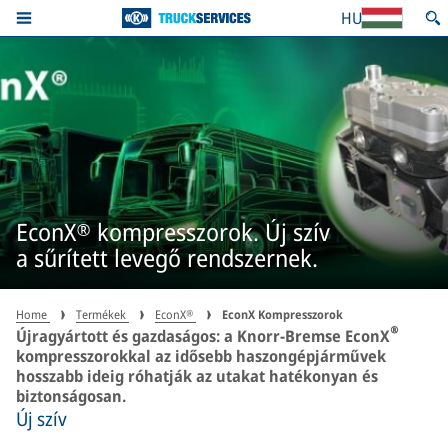
HU
EconX® kompresszorok. Új szív
a sűrített levegő rendszernek.
Home
Termékek
EconX®
EconX Kompresszorok
®
Újragyártott és gazdaságos: a Knorr-Bremse EconX
kompresszorokkal az idősebb haszongépjárművek
hosszabb ideig róhatják az utakat hatékonyan és
biztonságosan.
Új szív