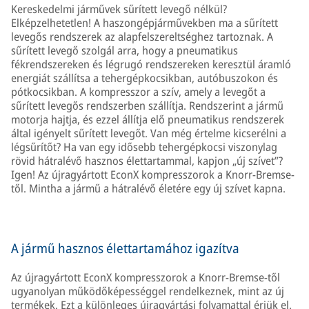
Kereskedelmi járművek sűrített levegő nélkül?
Elképzelhetetlen! A haszongépjárművekben ma a sűrített
levegős rendszerek az alapfelszereltséghez tartoznak. A
sűrített levegő szolgál arra, hogy a pneumatikus
fékrendszereken és légrugó rendszereken keresztül áramló
energiát szállítsa a tehergépkocsikban, autóbuszokon és
pótkocsikban. A kompresszor a szív, amely a levegőt a
sűrített levegős rendszerben szállítja. Rendszerint a jármű
motorja hajtja, és ezzel állítja elő pneumatikus rendszerek
által igényelt sűrített levegőt. Van még értelme kicserélni a
légsűrítőt? Ha van egy idősebb tehergépkocsi viszonylag
rövid hátralévő hasznos élettartammal, kapjon „új szívet”?
Igen! Az újragyártott EconX kompresszorok a Knorr-Bremse-
től. Mintha a jármű a hátralévő életére egy új szívet kapna.
A jármű hasznos élettartamához igazítva
Az újragyártott EconX kompresszorok a Knorr-Bremse-től
ugyanolyan működőképességgel rendelkeznek, mint az új
termékek. Ezt a különleges újragyártási folyamattal érjük el.