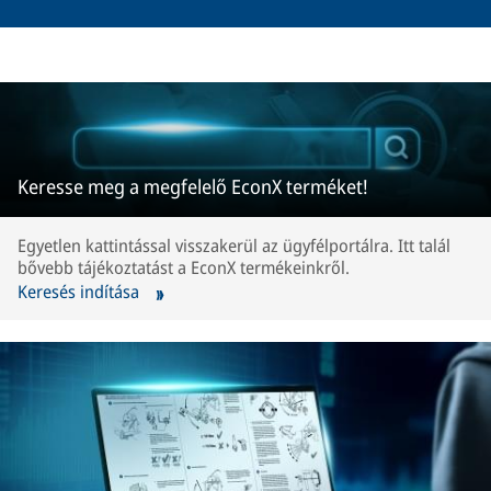
Keresse meg a megfelelő EconX terméket!
Egyetlen kattintással visszakerül az ügyfélportálra. Itt talál
bővebb tájékoztatást a EconX termékeinkről.
Keresés indítása