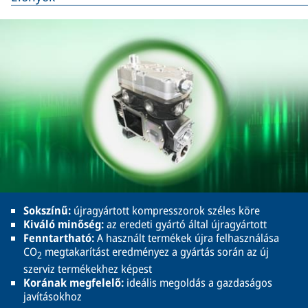
Sokszínű:
újragyártott kompresszorok széles köre
Kiváló minőség:
az eredeti gyártó által újragyártott
Fenntartható:
A használt termékek újra felhasználása
CO
megtakarítást eredményez a gyártás során az új
2
szerviz termékekhez képest
Korának megfelelő:
ideális megoldás a gazdaságos
javításokhoz