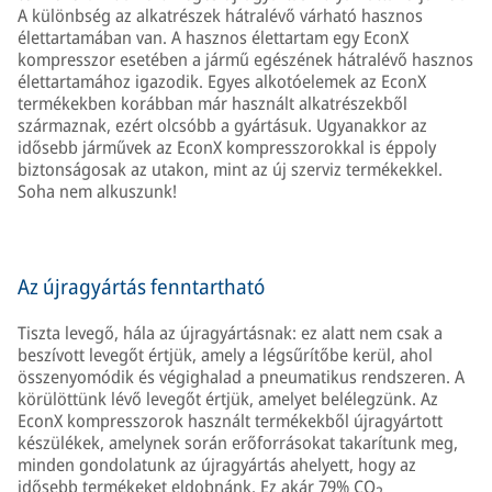
A különbség az alkatrészek hátralévő várható hasznos
élettartamában van. A hasznos élettartam egy EconX
kompresszor esetében a jármű egészének hátralévő hasznos
élettartamához igazodik. Egyes alkotóelemek az EconX
termékekben korábban már használt alkatrészekből
származnak, ezért olcsóbb a gyártásuk. Ugyanakkor az
idősebb járművek az EconX kompresszorokkal is éppoly
biztonságosak az utakon, mint az új szerviz termékekkel.
Soha nem alkuszunk!
Az újragyártás fenntartható
Tiszta levegő, hála az újragyártásnak: ez alatt nem csak a
beszívott levegőt értjük, amely a légsűrítőbe kerül, ahol
összenyomódik és végighalad a pneumatikus rendszeren. A
körülöttünk lévő levegőt értjük, amelyet belélegzünk. Az
EconX kompresszorok használt termékekből újragyártott
készülékek, amelynek során erőforrásokat takarítunk meg,
minden gondolatunk az újragyártás ahelyett, hogy az
idősebb termékeket eldobnánk. Ez akár 79% CO