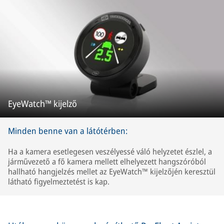
EyeWatch™ kijelző
Minden benne van a látótérben:
Ha a kamera esetlegesen veszélyessé váló helyzetet észlel, a
járművezető a fő kamera mellett elhelyezett hangszóróból
hallható hangjelzés mellet az EyeWatch™ kijelzőjén keresztül
látható figyelmeztetést is kap.