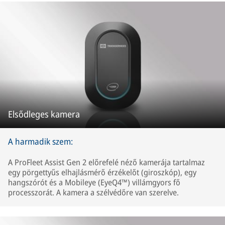
Elsődleges kamera
A harmadik szem:
A ProFleet Assist Gen 2 előrefelé néző kamerája tartalmaz
egy pörgettyűs elhajlásmérő érzékelőt (giroszkóp), egy
hangszórót és a Mobileye (EyeQ4™) villámgyors fő
processzorát. A kamera a szélvédőre van szerelve.