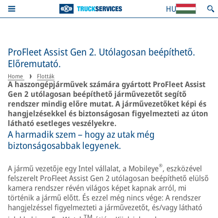
HU
ProFleet Assist Gen 2. Utólagosan beépíthető.
Előremutató.
Home
Flották
A haszongépjárművek számára gyártott ProFleet Assist
Gen 2 utólagosan beépíthető járművezetőt segítő
rendszer mindig előre mutat. A járművezetőket képi és
hangjelzésekkel és biztonságosan figyelmezteti az úton
látható esetleges veszélyekre.
A harmadik szem – hogy az utak még
biztonságosabbak legyenek.
®
A jármű vezetője egy Intel vállalat, a Mobileye
, eszközével
felszerelt ProFleet Assist Gen 2 utólagosan beépíthető elülső
kamera rendszer révén világos képet kapnak arról, mi
történik a jármű előtt. És ezzel még nincs vége: A rendszer
hangjelzéssel figyelmezteti a járművezetőt, és/vagy látható
TM