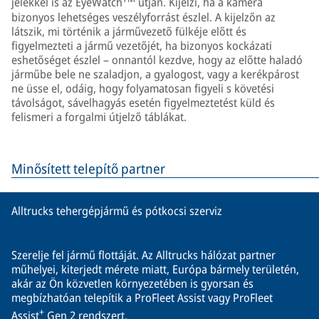
jelekkel is az EyeWatch
útján. Kijelzi, ha a kamera
bizonyos lehetséges veszélyforrást észlel. A kijelzőn az
látszik, mi történik a járművezető fülkéje előtt és
figyelmezteti a jármű vezetőjét, ha bizonyos kockázati
eshetőséget észlel – onnantól kezdve, hogy az előtte haladó
járműbe bele ne szaladjon, a gyalogost, vagy a kerékpárost
ne üsse el, odáig, hogy folyamatosan figyeli s követési
távolságot, sávelhagyás esetén figyelmeztetést küld és
felismeri a forgalmi útjelző táblákat.
Minősített telepítő partner
Alltrucks tehergépjármű és pótkocsi szerviz
Szerelje fel jármű flottáját. Az Alltrucks hálózat partner
műhelyei, kiterjedt mérete miatt, Európa bármely területén,
akár az Ön közvetlen környezetében is gyorsan és
megbízhatóan telepítik a ProFleet Assist vagy ProFleet
+
Assist
Gen 2 rendszert.