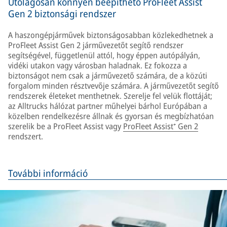
Utólagosan könnyen beépíthető ProFleet Assist
Gen 2 biztonsági rendszer
A haszongépjárművek biztonságosabban közlekedhetnek a
ProFleet Assist Gen 2 járművezetőt segítő rendszer
segítségével, függetlenül attól, hogy éppen autópályán,
vidéki utakon vagy városban haladnak. Ez fokozza a
biztonságot nem csak a járművezető számára, de a közúti
forgalom minden résztvevője számára. A járművezetőt segítő
rendszerek életeket menthetnek. Szerelje fel velük flottáját;
az Alltrucks hálózat partner műhelyei bárhol Európában a
közelben rendelkezésre állnak és gyorsan és megbízhatóan
szerelik be a ProFleet Assist vagy
ProFleet Assist⁺ Gen 2
rendszert.
További információ