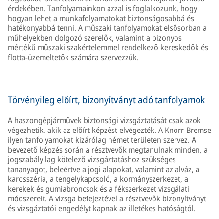
érdekében. Tanfolyamainkon azzal is foglalkozunk, hogy
hogyan lehet a munkafolyamatokat biztonságosabbá és
hatékonyabbá tenni. A műszaki tanfolyamokat elsősorban a
műhelyekben dolgozó szerelők, valamint a bizonyos
mértékű műszaki szakértelemmel rendelkező kereskedők és
flotta-üzemeltetők számára szervezzük.
Törvényileg előírt, bizonyítványt adó tanfolyamok
A haszongépjárművek biztonsági vizsgáztatását csak azok
végezhetik, akik az előírt képzést elvégezték. A Knorr-Bremse
ilyen tanfolyamokat kizárólag német területen szervez. A
bevezető képzés során a résztvevők megtanulnak minden, a
jogszabályilag kötelező vizsgáztatáshoz szükséges
tananyagot, beleértve a jogi alapokat, valamint az alváz, a
karosszéria, a tengelykapcsoló, a kormányszerkezet, a
kerekek és gumiabroncsok és a fékszerkezet vizsgálati
módszereit. A vizsga befejeztével a résztvevők bizonyítványt
és vizsgáztatói engedélyt kapnak az illetékes hatóságtól.