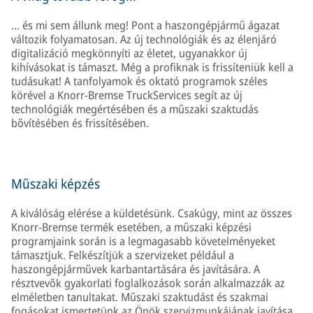
... és mi sem állunk meg! Pont a haszongépjármű ágazat
változik folyamatosan. Az új technológiák és az élenjáró
digitalizáció megkönnyíti az életet, ugyanakkor új
kihívásokat is támaszt. Még a profiknak is frissíteniük kell a
tudásukat! A tanfolyamok és oktató programok széles
körével a Knorr-Bremse TruckServices segít az új
technológiák megértésében és a műszaki szaktudás
bővítésében és frissítésében.
Műszaki képzés
A kiválóság elérése a küldetésünk. Csakúgy, mint az összes
Knorr-Bremse termék esetében, a műszaki képzési
programjaink során is a legmagasabb követelményeket
támasztjuk. Felkészítjük a szervizeket például a
haszongépjárművek karbantartására és javítására. A
résztvevők gyakorlati foglalkozások során alkalmazzák az
elméletben tanultakat. Műszaki szaktudást és szakmai
fogásokat ismertetünk az Önök szervizmunkájának javítása