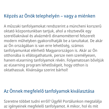
Képzés az Önök telephelyén – vagy a miénken
A műszaki tanfolyamokat rendszerint a müncheni korszerű
oktató központunkban tartjuk, ahol a résztvevők egy
szerelőaknával és alvázmérő dinamométerrel felszerelt
modern műhelyben gyakorolhatják be a tanultakat. De akár
az Ön országában is van erre lehetőség, számos
tanfolyamunkat elérhető Magyarországon is. Akár az Ön
otthonába is ellátogathatunk, persze nem személyesen,
hanem eLearning tanfolyamok révén. Folyamatosan bővítjük
az eLearning program lehetőségeit, hogy otthon is
oktathassuk. Kívánsága szerint bárhol!
Az Önnek megfelelő tanfolyamok kiválasztása
Szeretne többet tudni erről? Ügyfél Portálunkon megtalálja
az igényeinek megfelelő tanfolyamot. A mikor, hol és mit