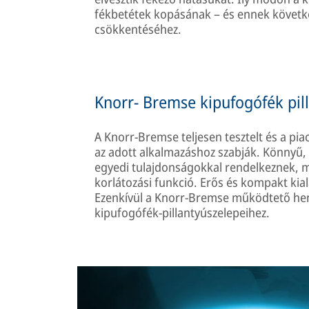
fékbetétek kopásának – és ennek követke
csökkentéséhez.
Knorr- Bremse kipufogófék pil
A Knorr-Bremse teljesen tesztelt és a pia
az adott alkalmazáshoz szabják. Könnyű,
egyedi tulajdonságokkal rendelkeznek, mi
korlátozási funkció. Erős és kompakt kia
Ezenkívül a Knorr-Bremse működtető hen
kipufogófék-pillantyúszelepeihez.