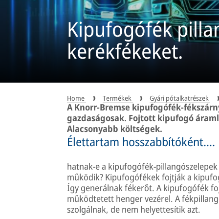
Kipufogófék pilla
kerékfékeket.
Home
Termékek
Gyári pótalkatrészek
A Knorr-Bremse kipufogófék-fékszárny
gazdaságosak. Fojtott kipufogó áram
Alacsonyabb költségek.
Élettartam hosszabbítóként….
hatnak-e a kipufogófék-pillangószelepe
működik? Kipufogófékek fojtják a kipufog
Így generálnak fékerőt. A kipufogófék f
működtetett henger vezérel. A fékpillan
szolgálnak, de nem helyettesítik azt.