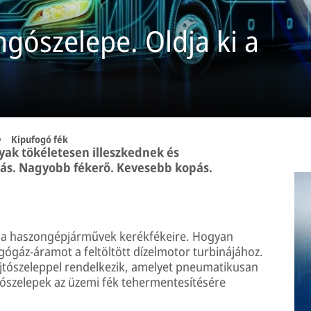
ngószelepe. Oldja ki a
Kipufogó fék
ak tökéletesen illeszkednek és
lás. Nagyobb fékerő. Kevesebb kopás.
k a haszongépjárművek kerékfékeire. Hogyan
ógáz-áramot a feltöltött dízelmotor turbinájához.
ojtószeleppel rendelkezik, amelyet pneumatikusan
gószelepek az üzemi fék tehermentesítésére