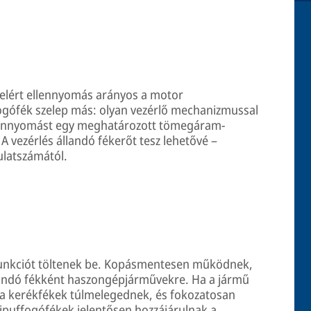
 elért ellennyomás arányos a motor
ogófék szelep más: olyan vezérlő mechanizmussal
ellennyomást egy meghatározott tömegáram-
 A vezérlés állandó fékerőt tesz lehetővé –
ulatszámától.
unkciót töltenek be. Kopásmentesen működnek,
állandó fékként haszongépjárművekre. Ha a jármű
ad, a kerékfékek túlmelegednek, és fokozatosan
kipuffogófékek jelentősen hozzájárulnak a