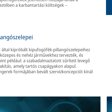
ztében a karbantartási költségek –
langószelepei
c által kipróbált kipufogófék-pillangószelepeihez
 közepes és nehéz járművekhez tervezték, és
nt például: a szabadalmaztatott sűrített levegő
lakítás, amely tartós csapágyakon alapul.
gerek formájában bevált szervizkoncepciót kínál