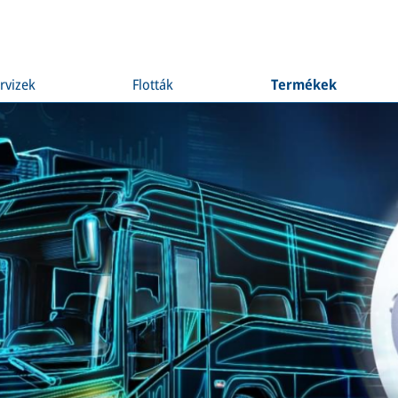
rvizek
Flották
Termékek