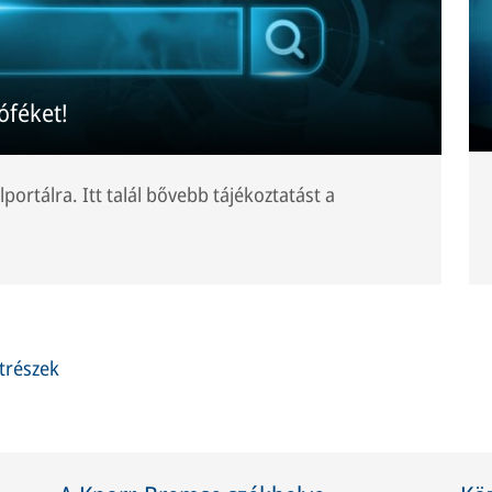
óféket!
lportálra. Itt talál bővebb tájékoztatást a
atrészek