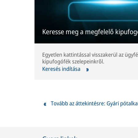
Keresse meg a megfelelő kipufog
Egyetlen kattintással visszakerül az ügyfé
kipufogófék szelepeinkről.
Keresés indítása
Tovább az áttekintésre: Gyári pótalk