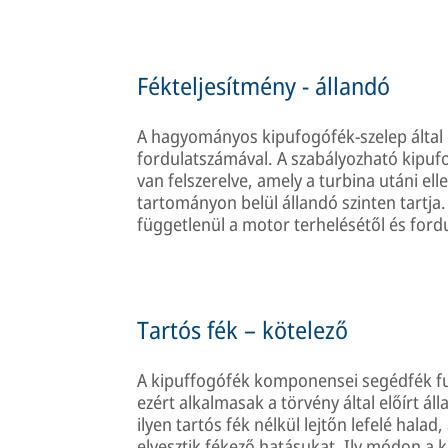
Fékteljesítmény - állandó
A hagyományos kipufogófék-szelep által
fordulatszámával. A szabályozható kipuf
van felszerelve, amely a turbina utáni 
tartományon belül állandó szinten tartja.
függetlenül a motor terhelésétől és ford
Tartós fék – kötelező
A kipuffogófék komponensei segédfék f
ezért alkalmasak a törvény által előírt 
ilyen tartós fék nélkül lejtőn lefelé hal
elvesztik fékező hatásukat. Ily módon a 