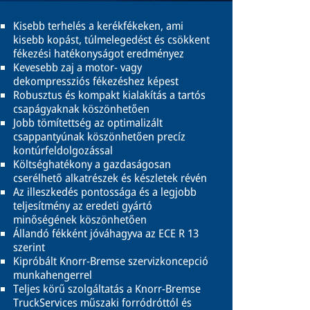
Kisebb terhelés a kerékfékeken, ami
kisebb kopást, túlmelegedést és csökkent
fékezési hatékonyságot eredményez
Kevesebb zaj a motor- vagy
dekompressziós fékezéshez képest
Robusztus és kompakt kialakítás a tartós
csapágyaknak köszönhetően
Jobb tömítettség az optimalizált
csappantyúnak köszönhetően precíz
kontúrfeldolgozással
Költséghatékony a gazdaságosan
cserélhető alkatrészek és készletek révén
Az illeszkedés pontossága és a legjobb
teljesítmény az eredeti gyártó
minőségének köszönhetően
Állandó fékként jóváhagyva az ECE R 13
szerint
Kipróbált Knorr-Bremse szervizkoncepció
munkahengerrel
Teljes körű szolgáltatás a Knorr-Bremse
TruckServices műszaki forródróttól és