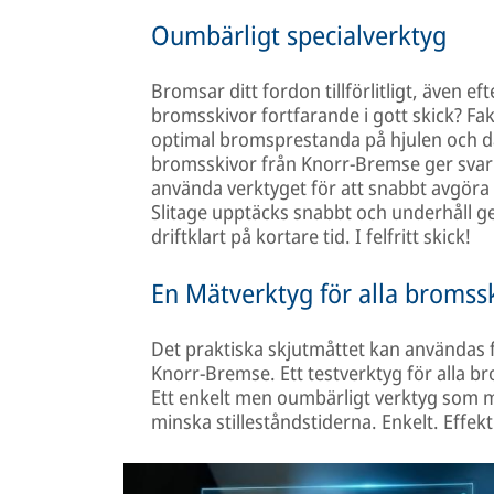
Oumbärligt specialverktyg
Bromsar ditt fordon tillförlitligt, även ef
bromsskivor fortfarande i gott skick? Fa
optimal bromsprestanda på hjulen och d
bromsskivor från Knorr-Bremse ger svar
använda verktyget för att snabbt avgöra
Slitage upptäcks snabbt och underhåll 
driftklart på kortare tid. I felfritt skick!
En Mätverktyg för alla bromss
Det praktiska skjutmåttet kan användas 
Knorr-Bremse. Ett testverktyg för alla b
Ett enkelt men oumbärligt verktyg som möj
minska stilleståndstiderna. Enkelt. Effekt