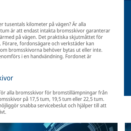
ter tusentals kilometer på vägen? Är alla
ktum är att endast intakta bromsskivor garanterar
ärmed på vägen. Det praktiska skjutmåttet för
. Förare, fordonsägare och verkstäder kan
 om bromsskivorna behöver bytas ut eller inte.
genomförs i en handvändning. Fordonet är
kivor
för alla bromsskivor för bromstillämpningar från
romsskivor på 17,5 tum, 19,5 tum eller 22,5 tum.
liggör snabba servicebeslut och hjälper till att
ivt.