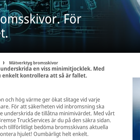
romsskivor. För
t.
Mätverktyg bromsskivor
 underskrida en viss minimitjocklek. Med
nkelt kontrollera att så är fallet.
on och hög värme ger ökat slitage vid varje
nare. För att säkerheten vid inbromsning ska
e underskrida de tillåtna minimivärdet. Med vårt
remse TruckServices är du på den säkra sidan.
ch tillförlitligt bedöma bromsskivans aktuella
ontera hjulet! Oumbärligt helt enkelt.