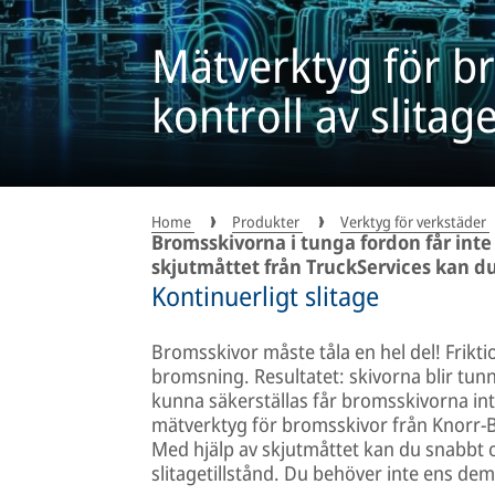
Mätverktyg för b
kontroll av slitage
Home
Produkter
Verktyg för verkstäder
Bromsskivorna i tunga fordon får inte
skjutmåttet från TruckServices kan du e
Kontinuerligt slitage
Bromsskivor måste tåla en hel del! Frikti
bromsning. Resultatet: skivorna blir tun
kunna säkerställas får bromsskivorna int
mätverktyg för bromsskivor från Knorr-B
Med hjälp av skjutmåttet kan du snabbt o
slitagetillstånd. Du behöver inte ens dem