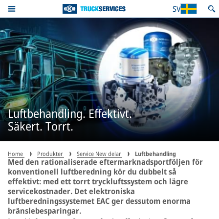
SV
Luftbehandling. Effektivt.
Säkert. Torrt.
Home
Produkter
Service New delar
Luftbehandling
Med den rationaliserade eftermarknadsportföljen för
konventionell luftberedning kör du dubbelt så
effektivt: med ett torrt tryckluftssystem och lägre
servicekostnader. Det elektroniska
luftberedningssystemet EAC ger dessutom enorma
bränslebesparingar.