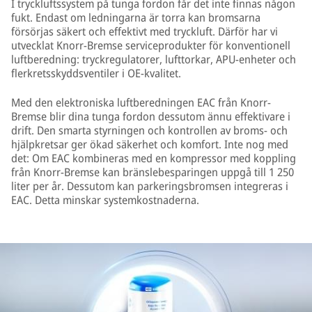
I tryckluftssystem på tunga fordon får det inte finnas någon
fukt. Endast om ledningarna är torra kan bromsarna
försörjas säkert och effektivt med tryckluft. Därför har vi
utvecklat Knorr-Bremse serviceprodukter för konventionell
luftberedning: tryckregulatorer, lufttorkar, APU-enheter och
flerkretsskyddsventiler i OE-kvalitet.
Med den elektroniska luftberedningen EAC från Knorr-
Bremse blir dina tunga fordon dessutom ännu effektivare i
drift. Den smarta styrningen och kontrollen av broms- och
hjälpkretsar ger ökad säkerhet och komfort. Inte nog med
det: Om EAC kombineras med en kompressor med koppling
från Knorr-Bremse kan bränslebesparingen uppgå till 1 250
liter per år. Dessutom kan parkeringsbromsen integreras i
EAC. Detta minskar systemkostnaderna.