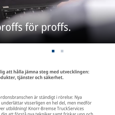
roffs för proffs.
dig att hålla jämna steg med utvecklingen:
dukter, tjänster och säkerhet.
tofordonsbranschen är ständigt i rörelse: Nya
 underlättar visserligen en hel del, men medför
ver utbildning! Knorr-Bremse TruckServices
dig att förstå nya tekniker samt friskar upp och