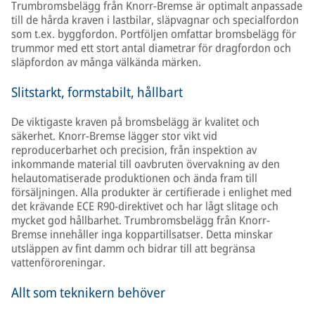
Trumbromsbelägg från Knorr-Bremse är optimalt anpassade
till de hårda kraven i lastbilar, släpvagnar och specialfordon
som t.ex. byggfordon. Portföljen omfattar bromsbelägg för
trummor med ett stort antal diametrar för dragfordon och
släpfordon av många välkända märken.
Slitstarkt, formstabilt, hållbart
De viktigaste kraven på bromsbelägg är kvalitet och
säkerhet. Knorr-Bremse lägger stor vikt vid
reproducerbarhet och precision, från inspektion av
inkommande material till oavbruten övervakning av den
helautomatiserade produktionen och ända fram till
försäljningen. Alla produkter är certifierade i enlighet med
det krävande ECE R90-direktivet och har lågt slitage och
mycket god hållbarhet. Trumbromsbelägg från Knorr-
Bremse innehåller inga koppartillsatser. Detta minskar
utsläppen av fint damm och bidrar till att begränsa
vattenföroreningar.
Allt som teknikern behöver