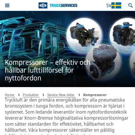
SV
Kompressorer – effektiv och
hållbar lufttillförsel för
nyttofordon
Home
Produkter
Service New delar
Kompressorer
Tryckluft är den primära energikällan för alla pneumatiska
bromssystem i tunga fordon, och kompressorn är hjärtat i
systemet. Som ledande leverantör inom nyttofordonsteknik
levererar Knorr-Bremse högkvalitativa kompressorlösningar
som sätter standarden för effektivitet, hållbarhet och
hållbarhet. Våra kompressorer säkerställer en pålitlig