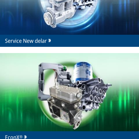
Service New delar
EconX®