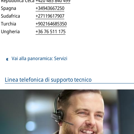
Repubblica Ceca
+420 485 840 499
Spagna
+34943667250
Sudafrica
+27119617907
Turchia
+902164685350
Ungheria
+36 76 511 175
Vai alla panoramica: Servizi
Linea telefonica di supporto tecnico