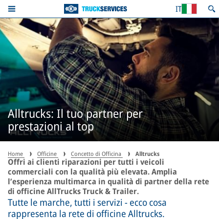
IT
Alltrucks: Il tuo partner per
prestazioni al top
Home
Officine
Concetto di Officina
Alltrucks
Offri ai clienti riparazioni per tutti i veicoli
commerciali con la qualità più elevata. Amplia
l’esperienza multimarca in qualità di partner della rete
di officine AllTrucks Truck & Trailer.
Tutte le marche, tutti i servizi - ecco cosa
rappresenta la rete di officine Alltrucks.