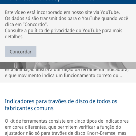
Este vídeo está incorporado em nosso site via YouTube.
Os dados só são transmitidos para o YouTube quando você
clica em “Concordo”.
Consulte a
política de privacidade do YouTube
para mais
detalhes.
Concordar
Esta animação ilustra a utilização da ferramenta indicadora,
e que movimento indica um funcionamento correto ou
incorreto do ajustador ou da pinça. A descrição refere-se
apenas aos travões de disco Knorr-Bremse. Pode ser
diferente para os travões de disco de outras marcas. Por
favor, observe as instruções do respectivo fabricante do
Indicadores para travões de disco de todos os
veículo e eixo.
fabricantes comuns
O kit de ferramentas consiste em cinco tipos de indicadores
em cores diferentes, que permitem verificar a função do
ajustador não só para travões de disco Knorr-Bremse, mas