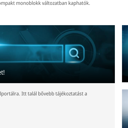
 kompakt monoblokk változatban kaphatók.
t!
lportálra. Itt talál bővebb tájékoztatást a