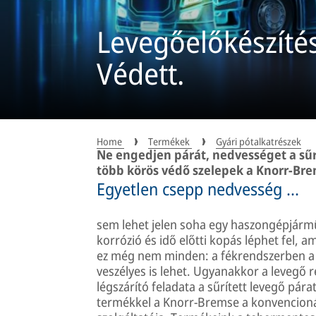
Levegőelőkészítés
Védett.
Home
Termékek
Gyári pótalkatrészek
Ne engedjen párát, nedvességet a sűrí
több körös védő szelepek a Knorr-Brem
Egyetlen csepp nedvesség ...
sem lehet jelen soha egy haszongépjármű
korrózió és idő előtti kopás léphet fel, 
ez még nem minden: a fékrendszerben a n
veszélyes is lehet. Ugyanakkor a levegő r
légszárító feladata a sűrített levegő párat
termékkel a Knorr-Bremse a konvencionál