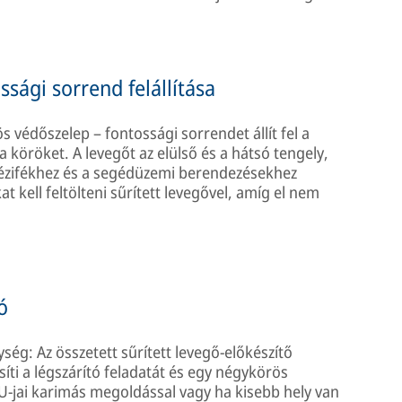
sági sorrend felállítása
 védőszelep – fontossági sorrendet állít fel a
 a köröket. A levegőt az elülső és a hátsó tengely,
 kézifékhez és a segédüzemi berendezésekhez
at kell feltölteni sűrített levegővel, amíg el nem
ó
ég: Az összetett sűrített levegő-előkészítő
íti a légszárító feladatát és egy négykörös
-jai karimás megoldással vagy ha kisebb hely van