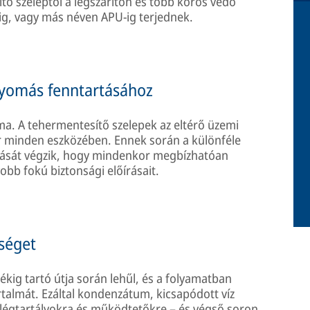
tő szeleptől a légszárítón és több körös védő
ig, vagy más néven APU-ig terjednek.
nyomás fenntartásához
a. A tehermentesítő szelepek az eltérő üzemi
r minden eszközében. Ennek során a különféle
ítását végzik, hogy mindenkor megbízhatóan
bb fokú biztonsági előírásait.
sséget
kig tartó útja során lehűl, és a folyamatban
talmát. Ezáltal kondenzátum, kicsapódott víz
, légtartályokra és működtetőkre – és végső soron