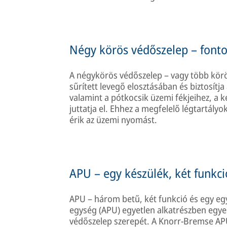
Négy körös védőszelep – fontos
A négykörös védőszelep – vagy több körös
sűrített levegő elosztásában és biztosítja
valamint a pótkocsik üzemi fékjeihez, a
juttatja el. Ehhez a megfelelő légtartályok
érik az üzemi nyomást.
APU – egy készülék, két funkci
APU – három betű, két funkció és egy egys
egység (APU) egyetlen alkatrészben egyes
védőszelep szerepét. A Knorr-Bremse APU