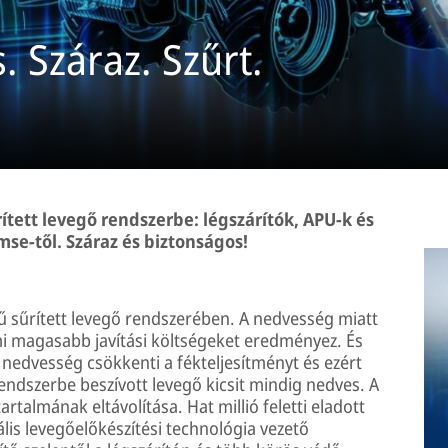
. Száraz. Szűrt.
tett levegő rendszerbe: légszárítók, APU-k és
se-től. Száraz és biztonságos!
 sűrített levegő rendszerében. A nedvesség miatt
ami magasabb javítási költségeket eredményez. És
edvesség csökkenti a fékteljesítményt és ezért
endszerbe beszívott levegő kicsit mindig nedves. A
artalmának eltávolítása. Hat millió feletti eladott
is levegőelőkészítési technológia vezető