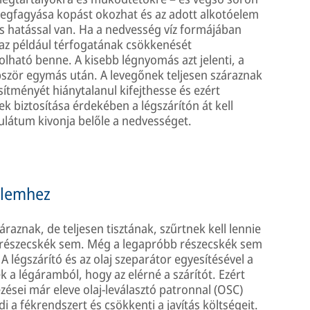
 megfagyása kopást okozhat és az adott alkotóelem
is hatással van. Ha a nedvesség víz formájában
, az például térfogatának csökkenését
lható benne. A kisebb légnyomás azt jelenti, a
ször egymás után. A levegőnek teljesen száraznak
sítményét hiánytalanul kifejthesse és ezért
k biztosítása érdekében a légszárítón át kell
nulátum kivonja belőle a nedvességet.
elemhez
raznak, de teljesen tisztának, szűrtnek kell lennie
 részecskék sem. Még a legapróbb részecskék sem
 légszárító és az olaj szeparátor egyesítésével a
 a légáramból, hogy az elérné a szárítót. Ezért
ései már eleve olaj-leválasztó patronnal (OSC)
 a fékrendszert és csökkenti a javítás költségeit.