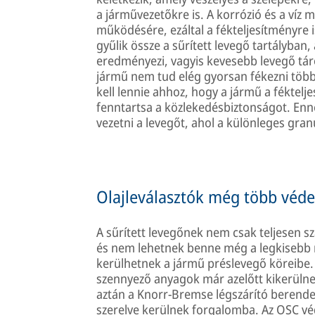
a járművezetőkre is. A korrózió és a víz
működésére, ezáltal a fékteljesítményre 
gyűlik össze a sűrített levegő tartályban
eredményezi, vagyis kevesebb levegő táro
jármű nem tud elég gyorsan fékezni több
kell lennie ahhoz, hogy a jármű a féktelje
fenntartsa a közlekedésbiztonságot. Enne
vezetni a levegőt, ahol a különleges gra
Olajleválasztók még több véd
A sűrített levegőnek nem csak teljesen szá
és nem lehetnek benne még a legkisebb
kerülhetnek a jármű préslevegő köreibe. A
szennyező anyagok már azelőtt kikerülnek
aztán a Knorr-Bremse légszárító berendez
szerelve kerülnek forgalomba. Az OSC védi