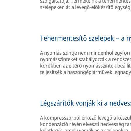
szolgáltatója. Termékeink a tehermentesí
szelepeken át a levegő-előkészítő egység
Tehermentesítő szelepek – a 
A nyomás szintje nem mindenhol egyform
nyomásszinteket szabályozzák a rendsze
körökben az eltérő nyomásszintek beáll
teljesítsék a haszongépjárművek legnagyo
Légszárítók vonják ki a nedve
A kompresszorból érkező levegő a készülé
kondenzáció révén elveszti nedvesség tar
keletkezik, amely veszélyes a szelepekre