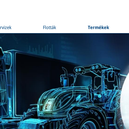
rvizek
Flották
Termékek