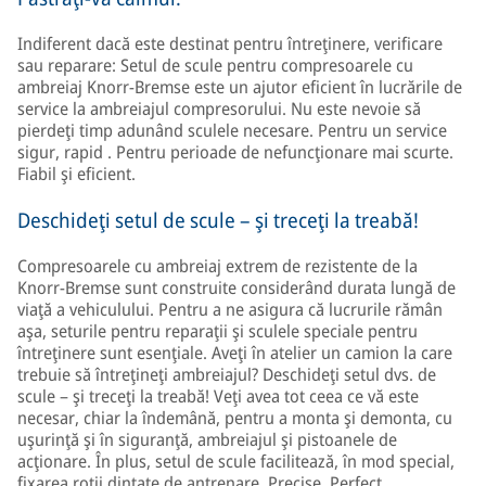
Indiferent dacă este destinat pentru întreţinere, verificare
sau reparare: Setul de scule pentru compresoarele cu
ambreiaj Knorr-Bremse este un ajutor eficient în lucrările de
service la ambreiajul compresorului. Nu este nevoie să
pierdeţi timp adunând sculele necesare. Pentru un service
sigur, rapid . Pentru perioade de nefuncţionare mai scurte.
Fiabil şi eficient.
Deschideţi setul de scule – şi treceţi la treabă!
Compresoarele cu ambreiaj extrem de rezistente de la
Knorr-Bremse sunt construite considerând durata lungă de
viaţă a vehiculului. Pentru a ne asigura că lucrurile rămân
aşa, seturile pentru reparaţii şi sculele speciale pentru
întreţinere sunt esenţiale. Aveţi în atelier un camion la care
trebuie să întreţineţi ambreiajul? Deschideţi setul dvs. de
scule – şi treceţi la treabă! Veţi avea tot ceea ce vă este
necesar, chiar la îndemână, pentru a monta şi demonta, cu
uşurinţă şi în siguranţă, ambreiajul şi pistoanele de
acţionare. În plus, setul de scule facilitează, în mod special,
fixarea roţii dinţate de antrenare. Precise. Perfect