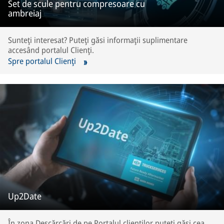
Set de scule pentru compresoare cu
ambreiaj
Sunteţi interesat? Puteţi găsi informaţii suplimentare
accesând portalul Clienţi.
Spre portalul Clienţi
Up2Date
În zona Descărcări de pe Portalul clienților puteți găsi cea