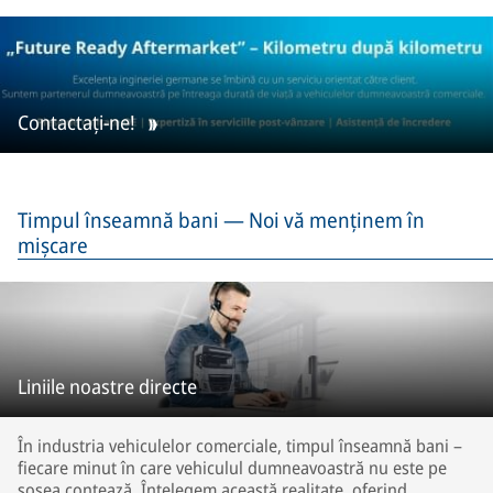
Contactați-ne!
Timpul înseamnă bani — Noi vă menținem în
mișcare
Liniile noastre directe
În industria vehiculelor comerciale, timpul înseamnă bani –
fiecare minut în care vehiculul dumneavoastră nu este pe
șosea contează. Înțelegem această realitate, oferind