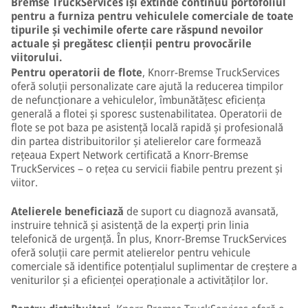
Bremse TruckServices își extinde continuu portofoliul
pentru a furniza pentru vehiculele comerciale de toate
tipurile și vechimile oferte care răspund nevoilor
actuale și pregătesc clienții pentru provocările
viitorului.
Pentru operatorii de flote
, Knorr-Bremse TruckServices
oferă soluții personalizate care ajută la reducerea timpilor
de nefuncționare a vehiculelor, îmbunătățesc eficiența
generală a flotei și sporesc sustenabilitatea. Operatorii de
flote se pot baza pe asistență locală rapidă și profesională
din partea distribuitorilor și atelierelor care formează
rețeaua Expert Network certificată a Knorr-Bremse
TruckServices – o rețea cu servicii fiabile pentru prezent și
viitor.
Atelierele beneficiază
de suport cu diagnoză avansată,
instruire tehnică și asistență de la experți prin linia
telefonică de urgență. În plus, Knorr-Bremse TruckServices
oferă soluții care permit atelierelor pentru vehicule
comerciale să identifice potențialul suplimentar de creștere a
veniturilor și a eficienței operaționale a activităților lor.