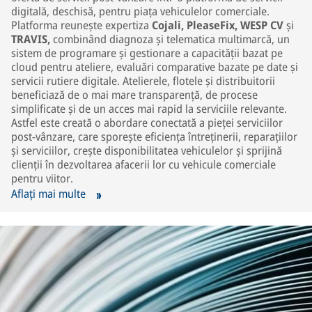
digitală, deschisă, pentru piața vehiculelor comerciale.
Platforma reunește expertiza
Cojali,
PleaseFix,
WESP CV
și
TRAVIS,
combinând diagnoza și telematica multimarcă, un
sistem de programare și gestionare a capacității bazat pe
cloud pentru ateliere, evaluări comparative bazate pe date și
servicii rutiere digitale. Atelierele, flotele și distribuitorii
beneficiază de o mai mare transparență, de procese
simplificate și de un acces mai rapid la serviciile relevante.
Astfel este creată o abordare conectată a pieței serviciilor
post-vânzare, care sporește eficiența întreținerii, reparațiilor
și serviciilor, crește disponibilitatea vehiculelor și sprijină
clienții în dezvoltarea afacerii lor cu vehicule comerciale
pentru viitor.
Aflați mai multe