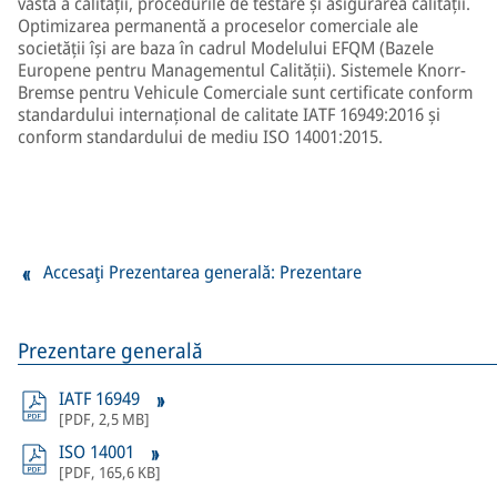
vastă a calității, procedurile de testare și asigurarea calității.
Optimizarea permanentă a proceselor comerciale ale
societății își are baza în cadrul Modelului EFQM (Bazele
Europene pentru Managementul Calității). Sistemele Knorr-
Bremse pentru Vehicule Comerciale sunt certificate conform
standardului internațional de calitate IATF 16949:2016 și
conform standardului de mediu ISO 14001:2015.
Accesaţi Prezentarea generală: Prezentare
Prezentare generală
IATF 16949
[
PDF
,
2,5 MB
]
ISO 14001
[
PDF
,
165,6 KB
]