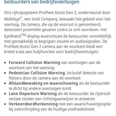
bestuurders van bedrijfsvoertuigen
Ons rijhulpsysteem ProFleet Assist Gen 2, ondersteund door
®
Mobileye
, een Intel Company, bewaakt het gebied voor het
voertuig. De camera, die op de voorruit is gemonteerd,
detecteert potentiële gevaren zodra ze zich voordoen. Het
TM
EyeWatch
-display waarschuwt de bestuurder onmiddellijk
met gemakkelijk te begrijpen visuele en audiosignalen. De
ProFleet Assist Gen 2 camera aan de voorkant biedt een
breed scala aan hulpfuncties voor bedrijfsvoertuigen:
Forward Collision Warning
van voertuigen aan de
voorkant van het voertuig
Pedestrian Collision Warning
, inclusief detectie van
fietsers door de camera aan de voorkant
Afstandbewaking en waarschuwing
als de bestuurder
te dicht bij andere voertuigen komt
Lane Departure Warning
als de bestuurder de rijstrook
verlaat zonder een richtingaanwijzer te activeren
Verkeersbordherkenning
met een waarschuwingsoptie
bij overschrijding van de huidige snelheidslimiet