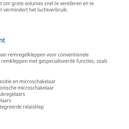
om grote volumes snel te ventileren en te
n vermindert het luchtverbruik.
nt
 van remregelkleppen voor conventionele
remkleppen met gespecialiseerde functies, zoals
sitie en microschakelaar
onische microschakelaar
ukregelaars
laars
egreerde relaisklep