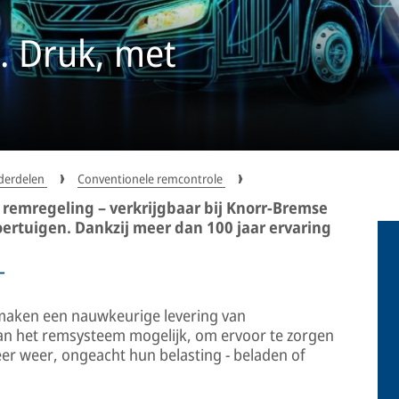
. Druk, met
derdelen
Conventionele remcontrole
remregeling – verkrijgbaar bij Knorr-Bremse
oertuigen. Dankzij meer dan 100 jaar ervaring
–
maken een nauwkeurige levering van
n het remsysteem mogelijk, om ervoor te zorgen
eer weer, ongeacht hun belasting - beladen of