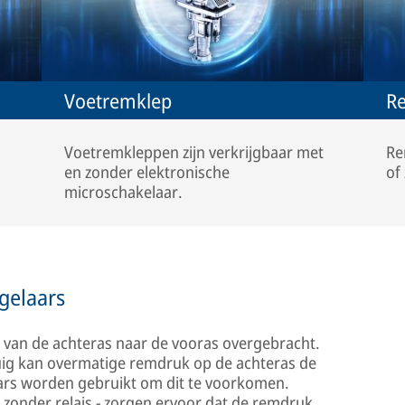
Voetremklep
Re
Voetremkleppen zijn verkrijgbaar met
Re
en zonder elektronische
of
microschakelaar.
gelaars
t van de achteras naar de vooras overgebracht.
rtuig kan overmatige remdruk op de achteras de
ars worden gebruikt om dit te voorkomen.
zonder relais - zorgen ervoor dat de remdruk